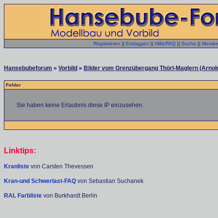
Registrieren
||
Einloggen
||
Hilfe/FAQ
||
Suche
||
Member
Hansebubeforum
»
Vorbild
»
Bilder vom Grenzübergang Thörl-Maglern (Arnold
Fehler
Sie haben keine Erlaubnis diese IP einzusehen.
Linktips:
Kranliste
von Carsten Thevessen
Kran-und Schwerlast-FAQ
von Sebastian Suchanek
RAL Farbliste
von Burkhardt Berlin