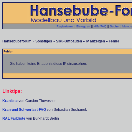
Registrieren
||
Einloggen
||
Hilfe/FAQ
||
Suche
||
Member
Hansebubeforum
»
Sonstiges
»
Siku-Umbauten
» IP anzeigen » Fehler
Fehler
Sie haben keine Erlaubnis diese IP einzusehen.
Linktips:
Kranliste
von Carsten Thevessen
Kran-und Schwerlast-FAQ
von Sebastian Suchanek
RAL Farbliste
von Burkhardt Berlin