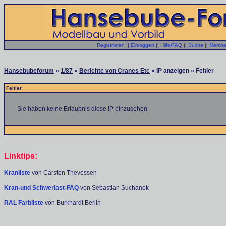
Registrieren
||
Einloggen
||
Hilfe/FAQ
||
Suche
||
Member
Hansebubeforum
»
1/87
»
Berichte von Cranes Etc
» IP anzeigen » Fehler
Fehler
Sie haben keine Erlaubnis diese IP einzusehen.
Linktips:
Kranliste
von Carsten Thevessen
Kran-und Schwerlast-FAQ
von Sebastian Suchanek
RAL Farbliste
von Burkhardt Berlin