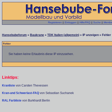
Registrieren
||
Einloggen
||
Hilfe/FAQ
||
Suche
||
Member
Hansebubeforum
»
Baukrane
»
TDK Italien (allgemein)
» IP anzeigen » Fehler
Fehler
Sie haben keine Erlaubnis diese IP einzusehen.
Linktips:
Kranliste
von Carsten Thevessen
Kran-und Schwerlast-FAQ
von Sebastian Suchanek
RAL Farbliste
von Burkhardt Berlin