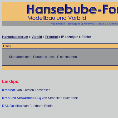
Registrieren
||
Einloggen
||
Hilfe/FAQ
||
Suche
||
Member
Hansebubeforum
»
Vorbild
»
Friderici
» IP anzeigen » Fehler
Fehler
Sie haben keine Erlaubnis diese IP einzusehen.
Linktips:
Kranliste
von Carsten Thevessen
Kran-und Schwerlast-FAQ
von Sebastian Suchanek
RAL Farbliste
von Burkhardt Berlin