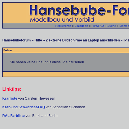
Registrieren
||
Einloggen
||
Hilfe/FAQ
||
Suche
||
Member
Hansebubeforum
»
Hilfe
»
2 externe Bildschirme an Laptop anschließen
» IP 
Fehler
Sie haben keine Erlaubnis diese IP einzusehen.
Linktips:
Kranliste
von Carsten Thevessen
Kran-und Schwerlast-FAQ
von Sebastian Suchanek
RAL Farbliste
von Burkhardt Berlin