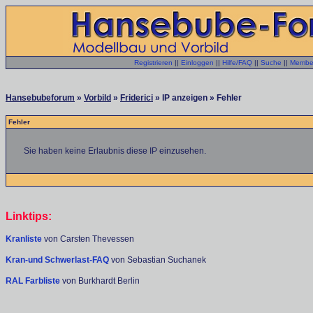
Registrieren
||
Einloggen
||
Hilfe/FAQ
||
Suche
||
Member
Hansebubeforum
»
Vorbild
»
Friderici
» IP anzeigen » Fehler
Fehler
Sie haben keine Erlaubnis diese IP einzusehen.
Linktips:
Kranliste
von Carsten Thevessen
Kran-und Schwerlast-FAQ
von Sebastian Suchanek
RAL Farbliste
von Burkhardt Berlin