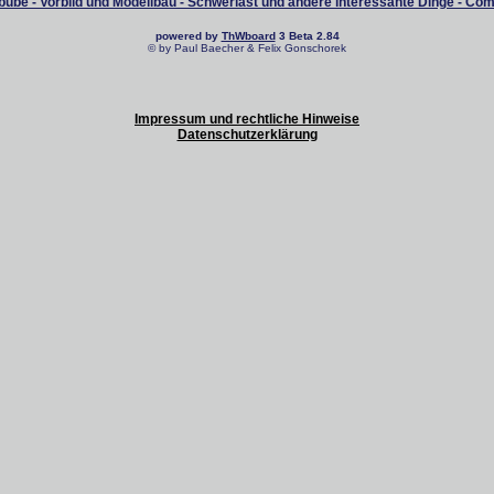
ube - Vorbild und Modellbau - Schwerlast und andere interessante Dinge - Co
powered by
ThWboard
3 Beta 2.84
© by Paul Baecher & Felix Gonschorek
Impressum und rechtliche Hinweise
Datenschutzerklärung