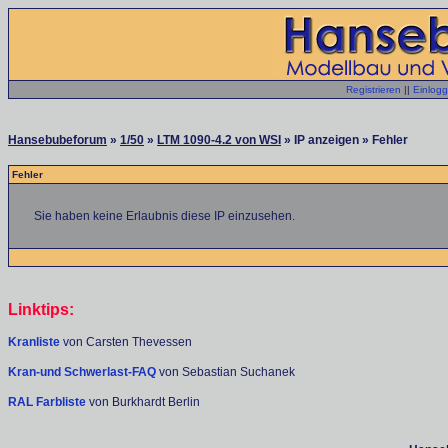
Registrieren
||
Einlog
Hansebubeforum
»
1/50
»
LTM 1090-4.2 von WSI
» IP anzeigen » Fehler
Fehler
Sie haben keine Erlaubnis diese IP einzusehen.
Linktips:
Kranliste
von Carsten Thevessen
Kran-und Schwerlast-FAQ
von Sebastian Suchanek
RAL Farbliste
von Burkhardt Berlin