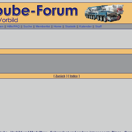
gen
||
Hilfe/FAQ
||
Suche
||
Memberlist
||
Home
||
Statistik
||
Kalender
||
Staff
[
Zurück
] [
Index
]