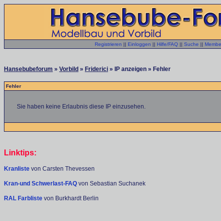
Registrieren
||
Einloggen
||
Hilfe/FAQ
||
Suche
||
Member
Hansebubeforum
»
Vorbild
»
Friderici
» IP anzeigen » Fehler
Fehler
Sie haben keine Erlaubnis diese IP einzusehen.
Linktips:
Kranliste
von Carsten Thevessen
Kran-und Schwerlast-FAQ
von Sebastian Suchanek
RAL Farbliste
von Burkhardt Berlin