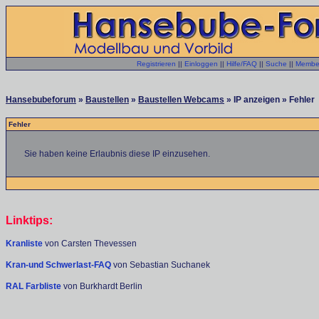
Registrieren
||
Einloggen
||
Hilfe/FAQ
||
Suche
||
Member
Hansebubeforum
»
Baustellen
»
Baustellen Webcams
» IP anzeigen » Fehler
Fehler
Sie haben keine Erlaubnis diese IP einzusehen.
Linktips:
Kranliste
von Carsten Thevessen
Kran-und Schwerlast-FAQ
von Sebastian Suchanek
RAL Farbliste
von Burkhardt Berlin