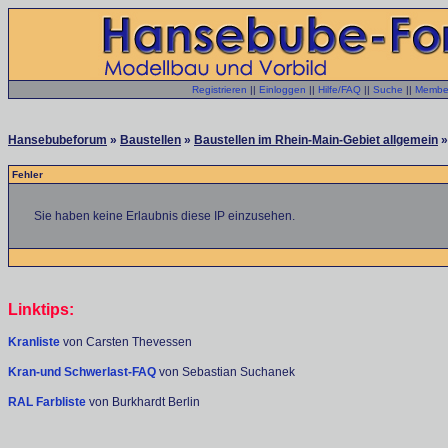
Registrieren
||
Einloggen
||
Hilfe/FAQ
||
Suche
||
Member
Hansebubeforum
»
Baustellen
»
Baustellen im Rhein-Main-Gebiet allgemein
»
Fehler
Sie haben keine Erlaubnis diese IP einzusehen.
Linktips:
Kranliste
von Carsten Thevessen
Kran-und Schwerlast-FAQ
von Sebastian Suchanek
RAL Farbliste
von Burkhardt Berlin