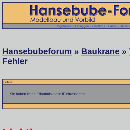
Registrieren
||
Einloggen
||
Hilfe/FAQ
||
Suche
||
Member
Hansebubeforum
»
Baukrane
»
Fehler
Fehler
Sie haben keine Erlaubnis diese IP einzusehen.