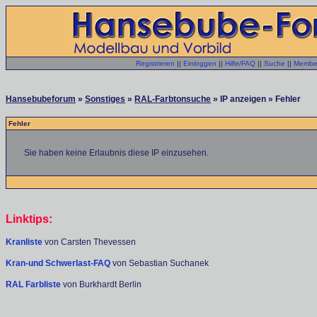
Registrieren
||
Einloggen
||
Hilfe/FAQ
||
Suche
||
Member
Hansebubeforum
»
Sonstiges
»
RAL-Farbtonsuche
» IP anzeigen » Fehler
Fehler
Sie haben keine Erlaubnis diese IP einzusehen.
Linktips:
Kranliste
von Carsten Thevessen
Kran-und Schwerlast-FAQ
von Sebastian Suchanek
RAL Farbliste
von Burkhardt Berlin