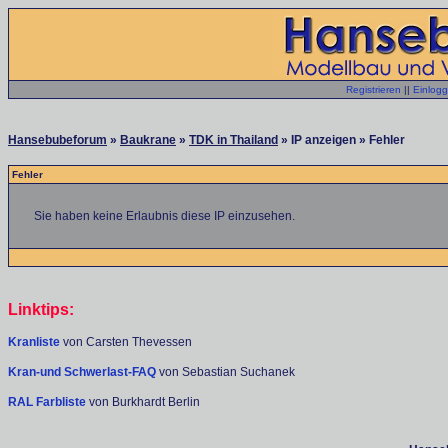
Registrieren
||
Einlog
Hansebubeforum
»
Baukrane
»
TDK in Thailand
» IP anzeigen » Fehler
Fehler
Sie haben keine Erlaubnis diese IP einzusehen.
Linktips:
Kranliste
von Carsten Thevessen
Kran-und Schwerlast-FAQ
von Sebastian Suchanek
RAL Farbliste
von Burkhardt Berlin