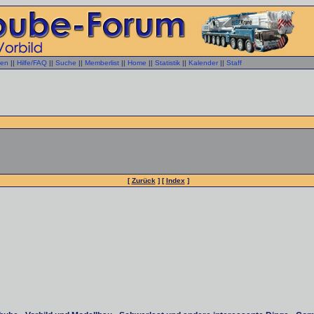
gen
||
Hilfe/FAQ
||
Suche
||
Memberlist
||
Home
||
Statistik
||
Kalender
||
Staff
[
Zurück
] [
Index
]