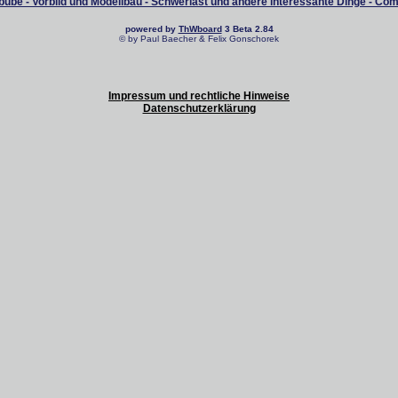
ube - Vorbild und Modellbau - Schwerlast und andere interessante Dinge - Co
powered by
ThWboard
3 Beta 2.84
© by Paul Baecher & Felix Gonschorek
Impressum und rechtliche Hinweise
Datenschutzerklärung