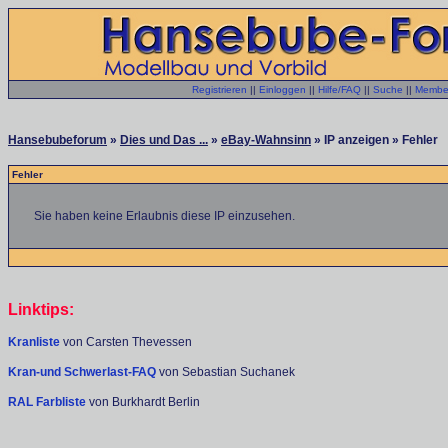
Registrieren
||
Einloggen
||
Hilfe/FAQ
||
Suche
||
Member
Hansebubeforum
»
Dies und Das ...
»
eBay-Wahnsinn
» IP anzeigen » Fehler
Fehler
Sie haben keine Erlaubnis diese IP einzusehen.
Linktips:
Kranliste
von Carsten Thevessen
Kran-und Schwerlast-FAQ
von Sebastian Suchanek
RAL Farbliste
von Burkhardt Berlin