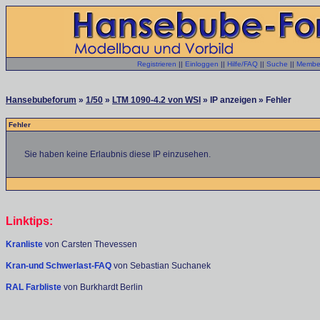
Registrieren
||
Einloggen
||
Hilfe/FAQ
||
Suche
||
Member
Hansebubeforum
»
1/50
»
LTM 1090-4.2 von WSI
» IP anzeigen » Fehler
Fehler
Sie haben keine Erlaubnis diese IP einzusehen.
Linktips:
Kranliste
von Carsten Thevessen
Kran-und Schwerlast-FAQ
von Sebastian Suchanek
RAL Farbliste
von Burkhardt Berlin