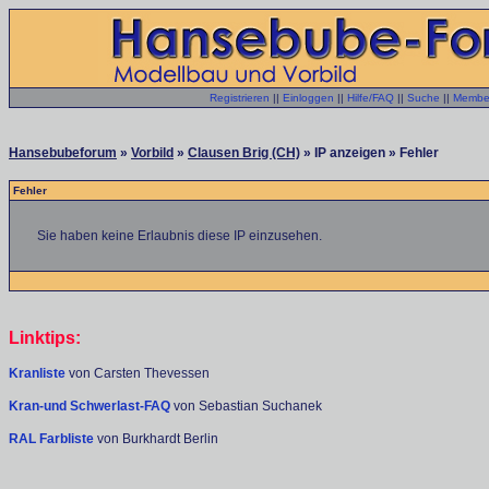
Registrieren
||
Einloggen
||
Hilfe/FAQ
||
Suche
||
Member
Hansebubeforum
»
Vorbild
»
Clausen Brig (CH)
» IP anzeigen » Fehler
Fehler
Sie haben keine Erlaubnis diese IP einzusehen.
Linktips:
Kranliste
von Carsten Thevessen
Kran-und Schwerlast-FAQ
von Sebastian Suchanek
RAL Farbliste
von Burkhardt Berlin