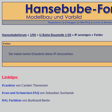
Registrieren
||
Einloggen
||
Hilfe/FAQ
||
Suche
||
Member
Hansebubeforum
»
1/50
»
U-Bahn Baustelle 1:50
» IP anzeigen » Fehler
Fehler
Sie haben keine Erlaubnis diese IP einzusehen.
Linktips:
Kranliste
von Carsten Thevessen
Kran-und Schwerlast-FAQ
von Sebastian Suchanek
RAL Farbliste
von Burkhardt Berlin