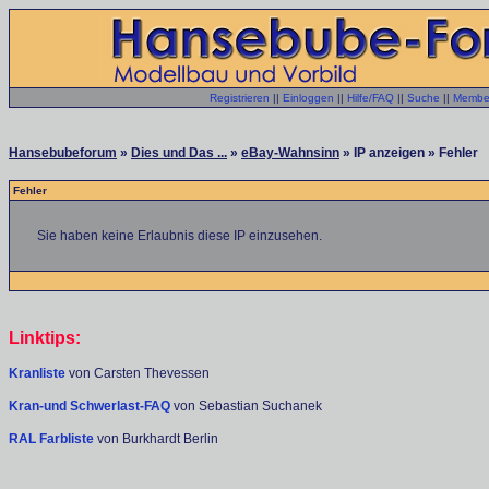
Registrieren
||
Einloggen
||
Hilfe/FAQ
||
Suche
||
Member
Hansebubeforum
»
Dies und Das ...
»
eBay-Wahnsinn
» IP anzeigen » Fehler
Fehler
Sie haben keine Erlaubnis diese IP einzusehen.
Linktips:
Kranliste
von Carsten Thevessen
Kran-und Schwerlast-FAQ
von Sebastian Suchanek
RAL Farbliste
von Burkhardt Berlin