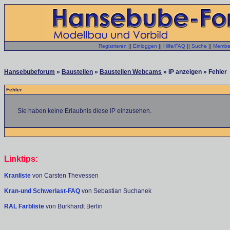
Registrieren
||
Einloggen
||
Hilfe/FAQ
||
Suche
||
Member
Hansebubeforum
»
Baustellen
»
Baustellen Webcams
» IP anzeigen » Fehler
Fehler
Sie haben keine Erlaubnis diese IP einzusehen.
Linktips:
Kranliste
von Carsten Thevessen
Kran-und Schwerlast-FAQ
von Sebastian Suchanek
RAL Farbliste
von Burkhardt Berlin