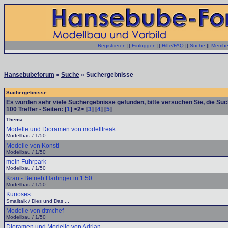
Registrieren
||
Einloggen
||
Hilfe/FAQ
||
Suche
||
Member
Hansebubeforum
»
Suche
» Suchergebnisse
Suchergebnisse
Es wurden sehr viele Suchergebnisse gefunden, bitte versuchen Sie, die Su
100
Treffer - Seiten: [
1
] >2< [
3
] [
4
] [
5
]
Thema
Modelle und Dioramen von modellfreak
Modellbau / 1/50
Modelle von Konsti
Modellbau / 1/50
mein Fuhrpark
Modellbau / 1/50
Kran - Betrieb Hartinger in 1:50
Modellbau / 1/50
Kurioses
Smalltalk / Dies und Das ...
Modelle von dtmchef
Modellbau / 1/50
Dioramen und Modelle von Adrian