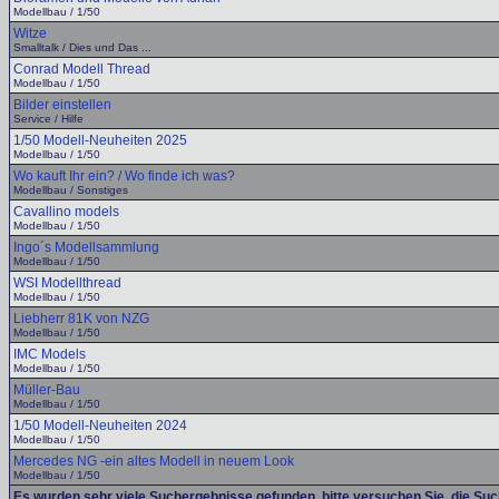
Modellbau / 1/50
Witze
Smalltalk / Dies und Das ...
Conrad Modell Thread
Modellbau / 1/50
Bilder einstellen
Service / Hilfe
1/50 Modell-Neuheiten 2025
Modellbau / 1/50
Wo kauft Ihr ein? / Wo finde ich was?
Modellbau / Sonstiges
Cavallino models
Modellbau / 1/50
Ingo´s Modellsammlung
Modellbau / 1/50
WSI Modellthread
Modellbau / 1/50
Liebherr 81K von NZG
Modellbau / 1/50
IMC Models
Modellbau / 1/50
Müller-Bau
Modellbau / 1/50
1/50 Modell-Neuheiten 2024
Modellbau / 1/50
Mercedes NG -ein altes Modell in neuem Look
Modellbau / 1/50
Es wurden sehr viele Suchergebnisse gefunden, bitte versuchen Sie, die Su