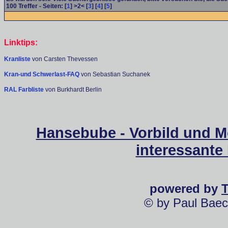
100
Treffer - Seiten: [
1
] >2< [
3
] [
4
] [
5
]
Linktips:
Kranliste
von Carsten Thevessen
Kran-und Schwerlast-FAQ
von Sebastian Suchanek
RAL Farbliste
von Burkhardt Berlin
Hansebube - Vorbild und M
interessante
powered by
© by Paul Baec