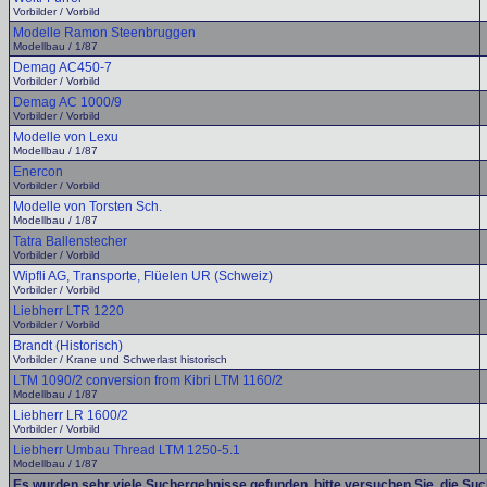
Vorbilder / Vorbild
Modelle Ramon Steenbruggen
Modellbau / 1/87
Demag AC450-7
Vorbilder / Vorbild
Demag AC 1000/9
Vorbilder / Vorbild
Modelle von Lexu
Modellbau / 1/87
Enercon
Vorbilder / Vorbild
Modelle von Torsten Sch.
Modellbau / 1/87
Tatra Ballenstecher
Vorbilder / Vorbild
Wipfli AG, Transporte, Flüelen UR (Schweiz)
Vorbilder / Vorbild
Liebherr LTR 1220
Vorbilder / Vorbild
Brandt (Historisch)
Vorbilder / Krane und Schwerlast historisch
LTM 1090/2 conversion from Kibri LTM 1160/2
Modellbau / 1/87
Liebherr LR 1600/2
Vorbilder / Vorbild
Liebherr Umbau Thread LTM 1250-5.1
Modellbau / 1/87
Es wurden sehr viele Suchergebnisse gefunden, bitte versuchen Sie, die Su