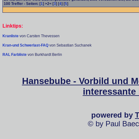
100
Treffer - Seiten: [
1
] >2< [
3
] [
4
] [
5
]
Linktips:
Kranliste
von Carsten Thevessen
Kran-und Schwerlast-FAQ
von Sebastian Suchanek
RAL Farbliste
von Burkhardt Berlin
Hansebube - Vorbild und M
interessante
powered by
© by Paul Baec