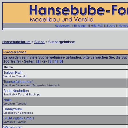
Registrieren
||
Einloggen
||
Hilfe/FAQ
||
Suche
||
Member
Hansebubeforum
»
Suche
» Suchergebnisse
Suchergebnisse
Es wurden sehr viele Suchergebnisse gefunden, bitte versuchen Sie, die Su
100
Treffer - Seiten: [
1
] >2< [
3
] [
4
] [
5
]
Thema
Torben Rafn
Vorbilder / Vorbild
Toense (allgemein)
Vorbilder / Krane und Schwerlast historisch
Buch-Neuheiten
Smalltalk / TV- und Buchtipp
Nolte
Vorbilder / Vorbild
Hobbyraum
Modellbau / Sonstiges
BTB-Logistik GmbH
Vorbilder / Vorbild
Welti-Furrer