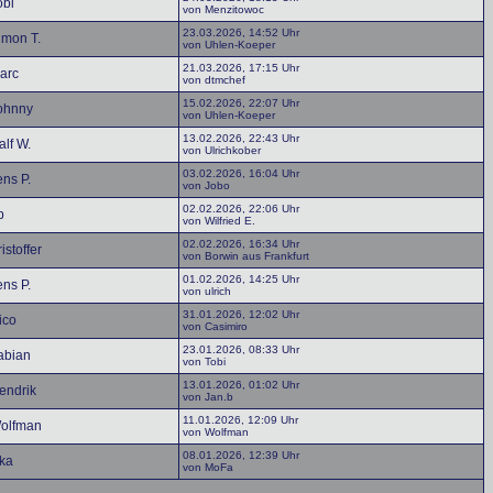
obi
von Menzitowoc
23.03.2026, 14:52 Uhr
imon T.
von Uhlen-Koeper
21.03.2026, 17:15 Uhr
arc
von dtmchef
15.02.2026, 22:07 Uhr
ohnny
von Uhlen-Koeper
13.02.2026, 22:43 Uhr
alf W.
von Ulrichkober
03.02.2026, 16:04 Uhr
ens P.
von Jobo
02.02.2026, 22:06 Uhr
b
von Wilfried E.
02.02.2026, 16:34 Uhr
istoffer
von Borwin aus Frankfurt
01.02.2026, 14:25 Uhr
ens P.
von ulrich
31.01.2026, 12:02 Uhr
ico
von Casimiro
23.01.2026, 08:33 Uhr
abian
von Tobi
13.01.2026, 01:02 Uhr
endrik
von Jan.b
11.01.2026, 12:09 Uhr
olfman
von Wolfman
08.01.2026, 12:39 Uhr
ka
von MoFa