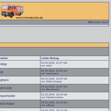
Willkommen Gast!
steller
Letzter Beitrag
04.05.2026, 21:57 Uhr
hilipp
von ulrich
02.05.2026, 19:36 Uhr
oni
von hannmann
30.04.2026, 16:20 Uhr
igtrans
von Uhlen-Koeper
20.04.2026, 10:47 Uhr
ven Leist
von Menzitowoc
31.03.2026, 18:19 Uhr
orquemaster
von Fabrikschubser
26.03.2026, 21:43 Uhr
lrich Kober
von rollkopf
24.03.2026, 18:15 Uhr