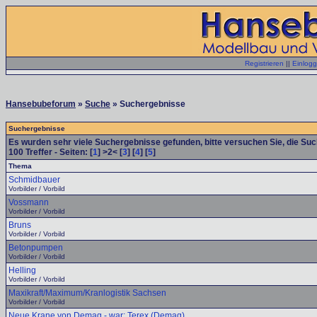
Registrieren
||
Einlog
Hansebubeforum
»
Suche
» Suchergebnisse
Suchergebnisse
Es wurden sehr viele Suchergebnisse gefunden, bitte versuchen Sie, die Su
100
Treffer - Seiten: [
1
] >2< [
3
] [
4
] [
5
]
Thema
Schmidbauer
Vorbilder / Vorbild
Vossmann
Vorbilder / Vorbild
Bruns
Vorbilder / Vorbild
Betonpumpen
Vorbilder / Vorbild
Helling
Vorbilder / Vorbild
Maxikraft/Maximum/Kranlogistik Sachsen
Vorbilder / Vorbild
Neue Krane von Demag - war: Terex (Demag)