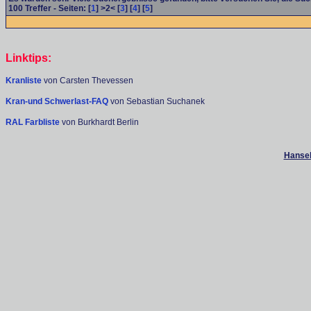
100
Treffer - Seiten: [
1
] >2< [
3
] [
4
] [
5
]
Linktips:
Kranliste
von Carsten Thevessen
Kran-und Schwerlast-FAQ
von Sebastian Suchanek
RAL Farbliste
von Burkhardt Berlin
Hanseb