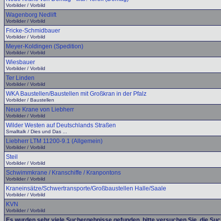
Vorbilder / Vorbild
Wagenborg Nedlift
Vorbilder / Vorbild
Fricke-Schmidbauer
Vorbilder / Vorbild
Meyer-Koldingen (Spedition)
Vorbilder / Vorbild
Wiesbauer
Vorbilder / Vorbild
Ter Linden
Vorbilder / Vorbild
WKA Baustellen/Baustellen mit Großkran in der Pfalz
Vorbilder / Baustellen
Neue Krane von Liebherr
Vorbilder / Vorbild
Wilder Westen auf Deutschlands Straßen
Smalltalk / Dies und Das ...
Liebherr LTM 11200-9.1 (Allgemein)
Vorbilder / Vorbild
Steil
Vorbilder / Vorbild
Schwimmkrane / Kranschiffe / Kranpontons
Vorbilder / Vorbild
Kraneinsätze/Schwertransporte/Großbaustellen Halle/Saale
Vorbilder / Vorbild
KVN
Vorbilder / Vorbild
Es wurden sehr viele Suchergebnisse gefunden, bitte versuchen Sie, die Su