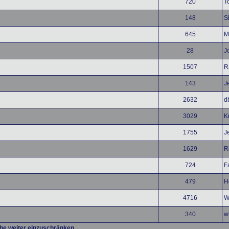
720
T
148
S
645
M
28
J
1507
R
143
J
2632
d
3029
Kr
1755
J
1629
R
724
F
479
H
4716
W
340
w
che weiter einzuschränken.