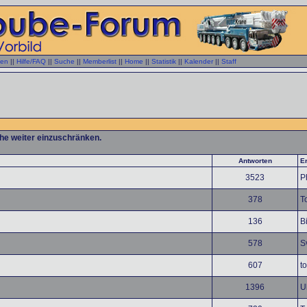
gen
||
Hilfe/FAQ
||
Suche
||
Memberlist
||
Home
||
Statistik
||
Kalender
||
Staff
che weiter einzuschränken.
Antworten
Er
3523
P
378
T
136
B
578
S
607
t
1396
U