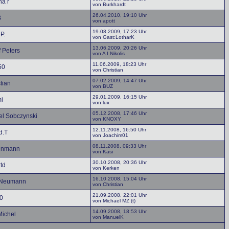
ha r
von Burkhardt
26.04.2010, 19:10 Uhr
B
von apott
19.08.2009, 17:23 Uhr
P.
von Gast:LotharK
13.06.2009, 20:26 Uhr
 Peters
von A I Nikolis
11.06.2009, 18:23 Uhr
50
von Christian
07.02.2009, 14:47 Uhr
tian
von BUZ
29.01.2009, 16:15 Uhr
i
von lux
05.12.2008, 17:46 Uhr
el Sobczynski
von KNOXY
12.11.2008, 16:50 Uhr
d.T
von Joachim01
08.11.2008, 09:33 Uhr
enmann
von Kasi
30.10.2008, 20:36 Uhr
td
von Kerken
16.10.2008, 15:04 Uhr
 Neumann
von Christian
21.09.2008, 22:01 Uhr
40
von Michael MZ (t)
14.09.2008, 18:53 Uhr
Michel
von ManuelK