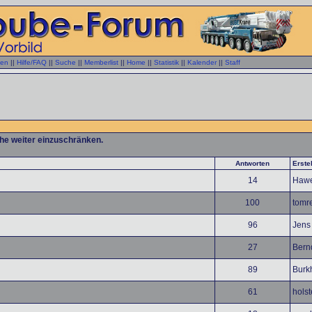
gen
||
Hilfe/FAQ
||
Suche
||
Memberlist
||
Home
||
Statistik
||
Kalender
||
Staff
che weiter einzuschränken.
Antworten
Erstel
14
Haw
100
tomr
96
Jens 
27
Bern
89
Burk
61
hols