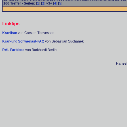
100
Treffer - Seiten: [
1
] [
2
] >3< [
4
] [
5
]
Linktips:
Kranliste
von Carsten Thevessen
Kran-und Schwerlast-FAQ
von Sebastian Suchanek
RAL Farbliste
von Burkhardt Berlin
Hanseb