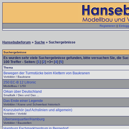
Registrieren
||
Einlog
Hansebubeforum
»
Suche
» Suchergebnisse
Suchergebnisse
Es wurden sehr viele Suchergebnisse gefunden, bitte versuchen Sie, die Su
100
Treffer - Seiten: [
1
] [
2
] >3< [
4
] [
5
]
Thema
Bewegen der Turmstücke beim Klettern von Baukranen
Vorbilder / Baukrane
250 EC-B 12 Litronic
Modellbau / 1/50
Orkan über Deutschland
Smalltalk / Dies und Das ...
Das Ende einer Legende
Vorbilder / Krane und Schwerlast historisch
Kranzubehör (auf Achslinien und allgemein)
Vorbilder / Vorbild
Überseequartier/Hamburg
Vorbilder / Baustellen
Hamburg Fachmarktzentrum in Bergedorf