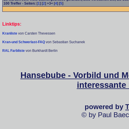
100
Treffer - Seiten: [
1
] [
2
] >3< [
4
] [
5
]
Linktips:
Kranliste
von Carsten Thevessen
Kran-und Schwerlast-FAQ
von Sebastian Suchanek
RAL Farbliste
von Burkhardt Berlin
Hansebube - Vorbild und M
interessante
powered by
© by Paul Baec