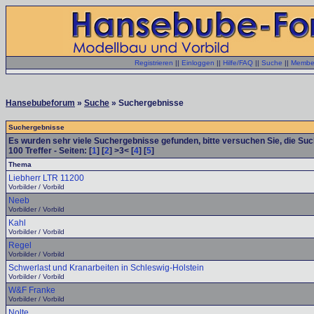
Registrieren
||
Einloggen
||
Hilfe/FAQ
||
Suche
||
Member
Hansebubeforum
»
Suche
» Suchergebnisse
Suchergebnisse
Es wurden sehr viele Suchergebnisse gefunden, bitte versuchen Sie, die Su
100
Treffer - Seiten: [
1
] [
2
] >3< [
4
] [
5
]
Thema
Liebherr LTR 11200
Vorbilder / Vorbild
Neeb
Vorbilder / Vorbild
Kahl
Vorbilder / Vorbild
Regel
Vorbilder / Vorbild
Schwerlast und Kranarbeiten in Schleswig-Holstein
Vorbilder / Vorbild
W&F Franke
Vorbilder / Vorbild
Nolte