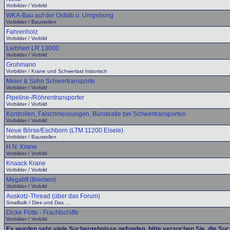
Vorbilder / Vorbild
WKA-Bau auf der Ostalb u. Umgebung
Vorbilder / Baustellen
Fahrenholz
Vorbilder / Vorbild
Liebherr LR 13000
Vorbilder / Vorbild
Grohmann
Vorbilder / Krane und Schwerlast historisch
Meier & Sohn Schwertransporte
Vorbilder / Vorbild
Pipeline-/Röhrentransporter
Vorbilder / Vorbild
Kontrollen, Falschmessungen, Bürokratie bei Schwertransporten
Vorbilder / Vorbild
Neue Börse/Eschborn (LTM 11200 Eisele)
Vorbilder / Baustellen
H.N. Krane
Vorbilder / Vorbild
Knaack Krane
Vorbilder / Vorbild
Megalift (Bremen)
Vorbilder / Vorbild
Auskotz-Thread (über das Forum)
Smalltalk / Dies und Das ...
Dicke Pötte - Frachtschiffe
Vorbilder / Vorbild
Es wurden sehr viele Suchergebnisse gefunden, bitte versuchen Sie, die Su