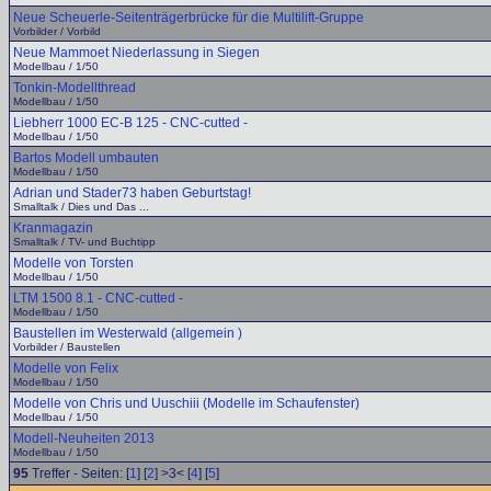
Neue Scheuerle-Seitenträgerbrücke für die Multilift-Gruppe
Vorbilder / Vorbild
Neue Mammoet Niederlassung in Siegen
Modellbau / 1/50
Tonkin-Modellthread
Modellbau / 1/50
Liebherr 1000 EC-B 125 - CNC-cutted -
Modellbau / 1/50
Bartos Modell umbauten
Modellbau / 1/50
Adrian und Stader73 haben Geburtstag!
Smalltalk / Dies und Das ...
Kranmagazin
Smalltalk / TV- und Buchtipp
Modelle von Torsten
Modellbau / 1/50
LTM 1500 8.1 - CNC-cutted -
Modellbau / 1/50
Baustellen im Westerwald (allgemein )
Vorbilder / Baustellen
Modelle von Felix
Modellbau / 1/50
Modelle von Chris und Uuschiii (Modelle im Schaufenster)
Modellbau / 1/50
Modell-Neuheiten 2013
Modellbau / 1/50
95
Treffer - Seiten: [
1
] [
2
] >3< [
4
] [
5
]