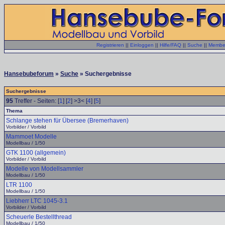
Registrieren
||
Einloggen
||
Hilfe/FAQ
||
Suche
||
Member
Hansebubeforum
»
Suche
» Suchergebnisse
Suchergebnisse
95
Treffer - Seiten: [
1
] [
2
] >3< [
4
] [
5
]
Thema
Schlange stehen für Übersee (Bremerhaven)
Vorbilder / Vorbild
Mammoet Modelle
Modellbau / 1/50
GTK 1100 (allgemein)
Vorbilder / Vorbild
Modelle von Modellsammler
Modellbau / 1/50
LTR 1100
Modellbau / 1/50
Liebherr LTC 1045-3.1
Vorbilder / Vorbild
Scheuerle Bestellthread
Modellbau / 1/50