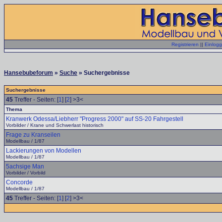
Registrieren
||
Einlog
Hansebubeforum
»
Suche
» Suchergebnisse
Suchergebnisse
45
Treffer - Seiten: [
1
] [
2
] >3<
Thema
Kranwerk Odessa/Liebherr "Progress 2000" auf SS-20 Fahrgestell
Vorbilder / Krane und Schwerlast historisch
Frage zu Kranseilen
Modellbau / 1/87
Lackierungen von Modellen
Modellbau / 1/87
5achsige Man
Vorbilder / Vorbild
Concorde
Modellbau / 1/87
45
Treffer - Seiten: [
1
] [
2
] >3<