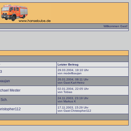
Willkommen Gast!
r
Letzter Beitrag
29.03.2004, 19:10 Uhr
73
von modellbaujan
26.01.2004, 08:11 Uhr
baujan
von Gast:Karl-Heinz
02.01.2004, 22:05 Uhr
chael Mester
von Tobias
24.11.2003, 23:19 Uhr
 Sch.
von Markus K
17.11.2003, 15:29 Uhr
hristopher112
von Gast:Christopher112