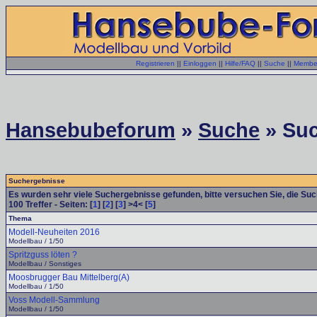
Registrieren
||
Einloggen
||
Hilfe/FAQ
||
Suche
||
Member
Hansebubeforum
»
Suche
» Suc
Suchergebnisse
Es wurden sehr viele Suchergebnisse gefunden, bitte versuchen Sie, die Su
100
Treffer - Seiten: [
1
] [
2
] [
3
] >4< [
5
]
Thema
Modell-Neuheiten 2016
Modellbau / 1/50
Spritzguss löten ?
Modellbau / Sonstiges
Moosbrugger Bau Mittelberg(A)
Modellbau / 1/50
Voss Modell-Sammlung
Modellbau / 1/50