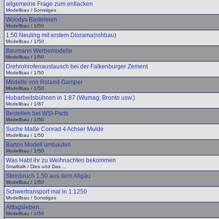
allgemeine Frage zum entlacken
Modellbau / Sonstiges
Woodys Basteleien
Modellbau / 1/50
1:50 Neuling mit erstem Diorama(rohbau)
Modellbau / 1/50
Baumann Werbemodelle
Modellbau / 1/50
Drehrohrofenaustausch bei der Falkenburger Zement
Modellbau / 1/50
Modelle von Roland Gamper
Modellbau / 1/50
Hubarbeitsbühnen in 1:87 (Wumag; Bronto usw.)
Modellbau / 1/87
Bestellen bei WSI-Parts
Modellbau / 1/50
Suche Maße Conrad 4 Achser Mulde
Modellbau / 1/50
Bartos Modell umbauten
Modellbau / 1/50
Was Habt ihr zu Weihnachten bekommen
Smalltalk / Dies und Das ...
Steinbruch 1.50 aus dem Allgäu
Modellbau / 1/50
Schwertransport mal in 1:1250
Modellbau / Sonstiges
Alttagsleben...
Modellbau / 1/50