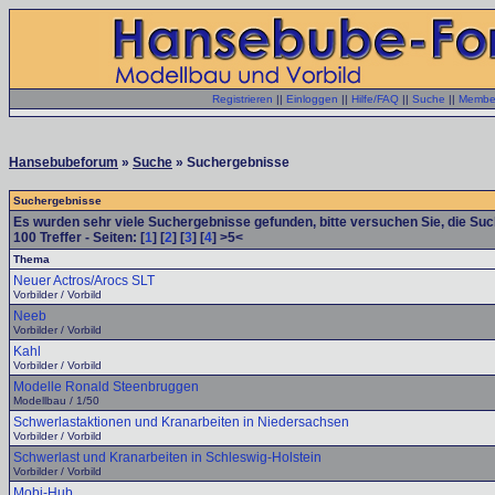
Registrieren
||
Einloggen
||
Hilfe/FAQ
||
Suche
||
Member
Hansebubeforum
»
Suche
» Suchergebnisse
Suchergebnisse
Es wurden sehr viele Suchergebnisse gefunden, bitte versuchen Sie, die Su
100
Treffer - Seiten: [
1
] [
2
] [
3
] [
4
] >5<
Thema
Neuer Actros/Arocs SLT
Vorbilder / Vorbild
Neeb
Vorbilder / Vorbild
Kahl
Vorbilder / Vorbild
Modelle Ronald Steenbruggen
Modellbau / 1/50
Schwerlastaktionen und Kranarbeiten in Niedersachsen
Vorbilder / Vorbild
Schwerlast und Kranarbeiten in Schleswig-Holstein
Vorbilder / Vorbild
Mobi-Hub