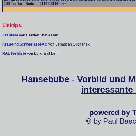
100
Treffer - Seiten: [
1
] [
2
] [
3
] [
4
] >5<
Linktips:
Kranliste
von Carsten Thevessen
Kran-und Schwerlast-FAQ
von Sebastian Suchanek
RAL Farbliste
von Burkhardt Berlin
Hansebube - Vorbild und M
interessante
powered by
© by Paul Baec