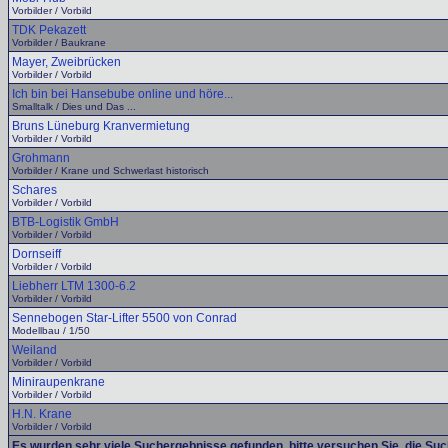
Vorbilder / Vorbild
TDK Pekazett
Vorbilder / Baukrane
Mayer, Zweibrücken
Vorbilder / Vorbild
Ich bin bei Hansebube online und höre...
Smalltalk / Dies und Das ...
Bruns Lüneburg Kranvermietung
Vorbilder / Vorbild
Grohmann
Vorbilder / Krane und Schwerlast historisch
Schares
Vorbilder / Vorbild
BTB-Logistik GmbH
Vorbilder / Vorbild
Dornseiff
Vorbilder / Vorbild
Liebherr LTM 1300-6.2
Vorbilder / Vorbild
Sennebogen Star-Lifter 5500 von Conrad
Modellbau / 1/50
Weiland
Vorbilder / Vorbild
Miniraupenkrane
Vorbilder / Vorbild
H.N. Krane
Vorbilder / Vorbild
Es wurden sehr viele Suchergebnisse gefunden, bitte versuchen Sie, die Su