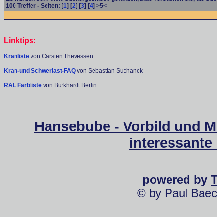
100
Treffer - Seiten: [
1
] [
2
] [
3
] [
4
] >5<
Linktips:
Kranliste
von Carsten Thevessen
Kran-und Schwerlast-FAQ
von Sebastian Suchanek
RAL Farbliste
von Burkhardt Berlin
Hansebube - Vorbild und M
interessante
powered by
© by Paul Baec