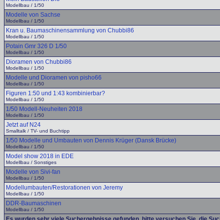
Modellbau / 1/50
Modelle von Sachse
Modellbau / 1/50
Kran u. Baumaschinensammlung von Chubbi86
Modellbau / 1/50
Potain Gmr 326 D 1/50
Modellbau / 1/50
Dioramen von Chubbi86
Modellbau / 1/50
Modelle und Dioramen von pisho66
Modellbau / 1/50
Figuren 1:50 und 1:43 kombinierbar?
Modellbau / 1/50
1/50 Modell-Neuheiten 2018
Modellbau / 1/50
Jetzt auf N24
Smalltalk / TV- und Buchtipp
1/50 Modelle und Umbauten von Dennis Krüger (Dansk Brücke)
Modellbau / 1/50
Model show 2018 in EDE
Modellbau / Sonstiges
Modelle von Sivi-fan
Modellbau / 1/50
Modellumbauten/Restorationen von Jeremy
Modellbau / 1/50
DDR-Baumaschinen
Modellbau / 1/50
Es wurden sehr viele Suchergebnisse gefunden, bitte versuchen Sie, die Su