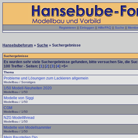
Registrieren
||
Einloggen
||
Hilfe/FAQ
||
Suche
||
Member
Hansebubeforum
»
Suche
» Suchergebnisse
Suchergebnisse
Es wurden sehr viele Suchergebnisse gefunden, bitte versuchen Sie, die Su
100
Treffer - Seiten: [
1
] [
2
] [
3
] [
4
] >5<
Thema
Probleme und Lösungen zum Lackieren allgemein
Modellbau / Sonstiges
1/50 Modell-Neuheiten 2020
Modellbau / 1/50
Modelle von Siggi
Modellbau / 1/50
CGM
Modellbau / 1/50
NZG Modellthread
Modellbau / 1/50
Modelle von Modellsammler
Modellbau / 1/50
Mein Baustellen Dio