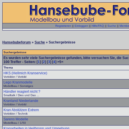
Registrieren
||
Einloggen
||
Hilfe/FAQ
||
Suche
||
Member
Hansebubeforum
»
Suche
» Suchergebnisse
Suchergebnisse
Es wurden sehr viele Suchergebnisse gefunden, bitte versuchen Sie, die Su
100
Treffer - Seiten: [
1
] [
2
] [
3
] [
4
] >5<
Thema
HKS (Hellmich Kranservice)
Vorbilder / Vorbild
Lego Kranmodelle
Modellbau / Sonstiges
Händler reagiert nicht ?
Smalltalk / Dies und Das ...
Kranland Niederlande
Vorbilder / Vorbild
Kran Abstützen Extrem
Vorbilder / Technik
Sarens Modelle
Modellbau / 1/50
Kranarbeiten in Heilbronn und Umgebung