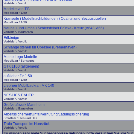
Vorbilder / Vorbild
Modelle von T.B.
Modellbau / 1/50
Kranseile ( Modellnachbildungen ) Qualität und Bezugsquellen
Modellbau / 1/50
Neubau und Umbau Schiersteiner Brücke / Kreuz (A643, A66)
Vorbilder / Baustellen
Erlkönige
Vorbilder / Vorbild
Schlange stehen für Übersee (Bremerhaven)
Vorbilder / Vorbild
Meine Lego Modelle
Modellbau / Sonstiges
GTK 1100 (allgemein)
Vorbilder / Vorbild
aufkleber für 1:50
Modellbau / 1/50
Liebherr Mobilbaukran MK 140
Vorbilder / Vorbild
NCS/HCS DAHER
Vorbilder / Vorbild
Großkraftwerk Mannheim
Vorbilder / Baustellen
Arbeitssicherheit/Unfallverhütung/Ladungssicherung
Smalltalk / Dies und Das ...
Trafo Transport im Hunsrück
Vorbilder / Vorbild
Es wurden sehr viele Suchergebnisse gefunden, bitte versuchen Sie, die Su