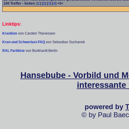
100
Treffer - Seiten: [
1
] [
2
] [
3
] [
4
] >5<
Linktips:
Kranliste
von Carsten Thevessen
Kran-und Schwerlast-FAQ
von Sebastian Suchanek
RAL Farbliste
von Burkhardt Berlin
Hansebube - Vorbild und M
interessante
powered by
© by Paul Baec