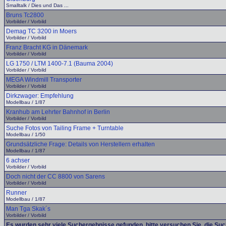
Smalltalk / Dies und Das ...
Bruns Tc2800
Vorbilder / Vorbild
Demag TC 3200 in Moers
Vorbilder / Vorbild
Franz Bracht KG in Dänemark
Vorbilder / Vorbild
LG 1750 / LTM 1400-7.1 (Bauma 2004)
Vorbilder / Vorbild
MEGA Windmill Transporter
Vorbilder / Vorbild
Dirkzwager: Empfehlung
Modellbau / 1/87
Kranhub am Lehrter Bahnhof in Berlin
Vorbilder / Vorbild
Suche Fotos von Tailing Frame + Turntable
Modellbau / 1/50
Grundsätzliche Frage: Details von Herstellern erhalten
Modellbau / 1/87
6 achser
Vorbilder / Vorbild
Doch nicht der CC 8800 von Sarens
Vorbilder / Vorbild
Runner
Modellbau / 1/87
Man Tga Skak´s
Vorbilder / Vorbild
Es wurden sehr viele Suchergebnisse gefunden, bitte versuchen Sie, die Su