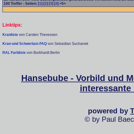
100
Treffer - Seiten: [
1
] [
2
] [
3
] [
4
] >5<
Linktips:
Kranliste
von Carsten Thevessen
Kran-und Schwerlast-FAQ
von Sebastian Suchanek
RAL Farbliste
von Burkhardt Berlin
Hansebube - Vorbild und M
interessante
powered by
© by Paul Baec