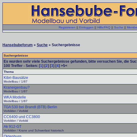
Registrieren
||
Einloggen
||
Hilfe/FAQ
||
Suche
||
Member
Hansebubeforum
»
Suche
» Suchergebnisse
Suchergebnisse
Es wurden sehr viele Suchergebnisse gefunden, bitte versuchen Sie, die Su
100
Treffer - Seiten: [
1
] [
2
] [
3
] [
4
] >5<
Thema
Kibri-Bausätze
Modellbau / 1/87
Kraneigenbau?
Modellbau / 1/87
WKA Modelle
Modellbau / 1/87
TGA 530 bei Brandt (BTB) Berlin
Vorbilder / Vorbild
CC6400 und CC3800
Vorbilder / Vorbild
Ak 912-GT
Vorbilder / Krane und Schwerlast historisch
Oldenburg