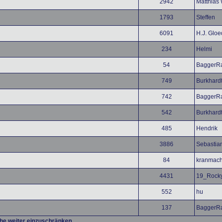
2942
Matthias 
1793
Steffen
6091
H.J. Glo
234
Helmi
54
BaggerRa
749
Burkhard
742
BaggerRa
542
Burkhard
485
Hendrik
3886
Sebastia
84
kranmach
4431
19_Rock
552
hu
137
BaggerRa
che weiter einzuschränken.