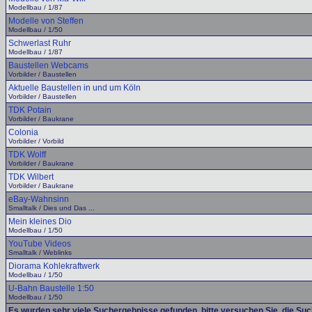
Modellbau / 1/87
Modelle von Steffen
Modellbau / 1/50
Schwerlast Ruhr
Modellbau / 1/87
Baustellen Webcams
Vorbilder / Baustellen
Aktuelle Baustellen in und um Köln
Vorbilder / Baustellen
TDK Potain
Vorbilder / Baukrane
Colonia
Vorbilder / Vorbild
TDK Wolff
Vorbilder / Baukrane
TDK Wilbert
Vorbilder / Baukrane
eBay-Wahnsinn
Smalltalk / Dies und Das ...
Mein kleines Dio
Modellbau / 1/50
YouTube Videos
Smalltalk / Weblinks
Diorama Kohlekraftwerk
Modellbau / 1/50
U-Bahn Baustelle 1:50
Modellbau / 1/50
Es wurden sehr viele Suchergebnisse gefunden, bitte versuchen Sie, die Su