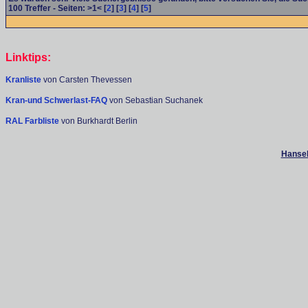
100
Treffer - Seiten: >1< [
2
] [
3
] [
4
] [
5
]
Linktips:
Kranliste
von Carsten Thevessen
Kran-und Schwerlast-FAQ
von Sebastian Suchanek
RAL Farbliste
von Burkhardt Berlin
Hanseb