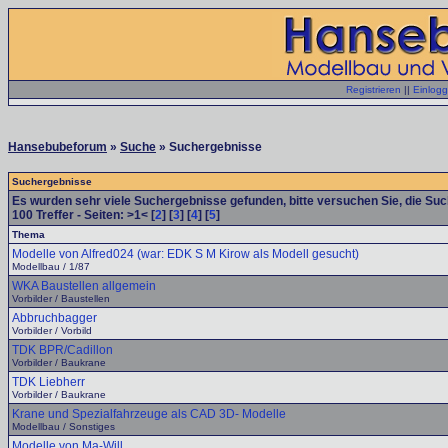
Registrieren
||
Einlog
Hansebubeforum
»
Suche
» Suchergebnisse
Suchergebnisse
Es wurden sehr viele Suchergebnisse gefunden, bitte versuchen Sie, die Su
100
Treffer - Seiten: >1< [
2
] [
3
] [
4
] [
5
]
Thema
Modelle von Alfred024 (war: EDK S M Kirow als Modell gesucht)
Modellbau / 1/87
WKA Baustellen allgemein
Vorbilder / Baustellen
Abbruchbagger
Vorbilder / Vorbild
TDK BPR/Cadillon
Vorbilder / Baukrane
TDK Liebherr
Vorbilder / Baukrane
Krane und Spezialfahrzeuge als CAD 3D- Modelle
Modellbau / Sonstiges
Modelle von Ma-Will