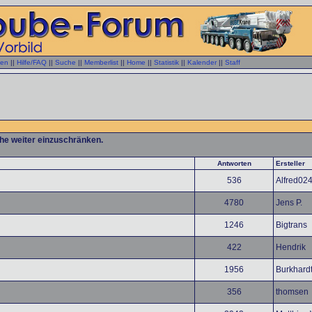
gen
||
Hilfe/FAQ
||
Suche
||
Memberlist
||
Home
||
Statistik
||
Kalender
||
Staff
che weiter einzuschränken.
Antworten
Ersteller
536
Alfred02
4780
Jens P.
1246
Bigtrans
422
Hendrik
1956
Burkhard
356
thomsen