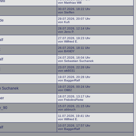
Will
von Matthias Will
30.07.2026, 18:22 Uhr
von Steffen
29.07.2026, 20:07 Uhr
ede
von Kufi
28.07.2026, 12:14 Uhr
von Jens P.
27.07.2026, 19:23 Uhr
lf
von Wilfried E.
26.07.2026, 18:11 Uhr
t
von BANDY
24.07.2026, 16:04 Uhr
lf
von Sebastian Suchanek
23.07.2026, 22:26 Uhr
t
von wk6031
19.07.2026, 20:28 Uhr
von BaggerRalf
19.07.2026, 00:24 Uhr
n Suchanek
von Olli82
18.07.2026, 13:17 Uhr
er
von FridolinsFlotte
15.07.2026, 21:15 Uhr
y_90
von abbruch
11.07.2026, 19:41 Uhr
von Wilfried E.
10.07.2026, 17:57 Uhr
lf
von BaggerRalf