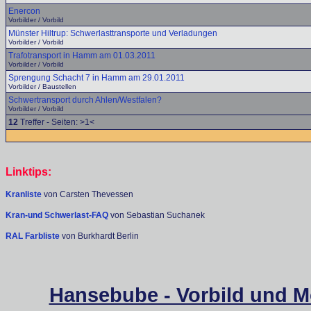
Enercon
Vorbilder / Vorbild
Münster Hiltrup: Schwerlasttransporte und Verladungen
Vorbilder / Vorbild
Trafotransport in Hamm am 01.03.2011
Vorbilder / Vorbild
Sprengung Schacht 7 in Hamm am 29.01.2011
Vorbilder / Baustellen
Schwertransport durch Ahlen/Westfalen?
Vorbilder / Vorbild
12
Treffer - Seiten: >1<
Linktips:
Kranliste
von Carsten Thevessen
Kran-und Schwerlast-FAQ
von Sebastian Suchanek
RAL Farbliste
von Burkhardt Berlin
Hansebube - Vorbild und M