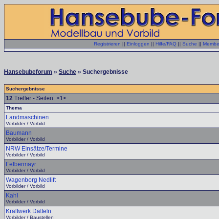
Registrieren
||
Einloggen
||
Hilfe/FAQ
||
Suche
||
Member
Hansebubeforum
»
Suche
» Suchergebnisse
Suchergebnisse
12
Treffer - Seiten: >1<
Thema
Landmaschinen
Vorbilder / Vorbild
Baumann
Vorbilder / Vorbild
NRW Einsätze/Termine
Vorbilder / Vorbild
Felbermayr
Vorbilder / Vorbild
Wagenborg Nedlift
Vorbilder / Vorbild
Kahl
Vorbilder / Vorbild
Kraftwerk Datteln
Vorbilder / Baustellen