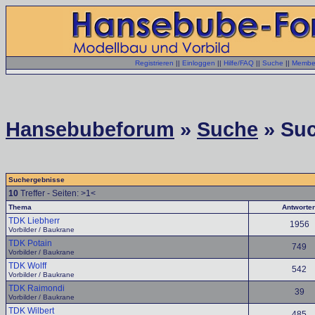
Registrieren
||
Einloggen
||
Hilfe/FAQ
||
Suche
||
Member
Hansebubeforum
»
Suche
» Suc
Suchergebnisse
10
Treffer - Seiten: >1<
Thema
Antworte
TDK Liebherr
1956
Vorbilder / Baukrane
TDK Potain
749
Vorbilder / Baukrane
TDK Wolff
542
Vorbilder / Baukrane
TDK Raimondi
39
Vorbilder / Baukrane
TDK Wilbert
485