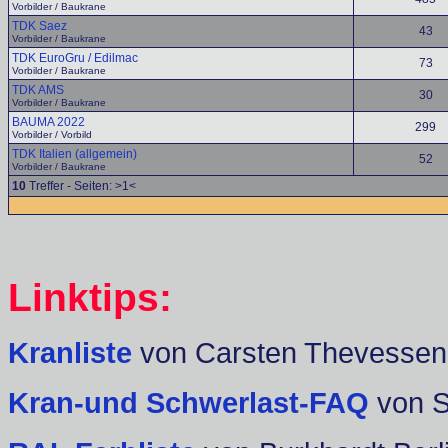
Vorbilder / Baukrane
TDK Saez
43
Vorbilder / Baukrane
TDK EuroGru / Edilmac
73
Vorbilder / Baukrane
TDK AMS
30
Vorbilder / Baukrane
BAUMA 2022
299
Vorbilder / Vorbild
TDK Italien (allgemein)
52
Vorbilder / Baukrane
10
Treffer - Seiten: >1<
Linktips:
Kranliste
von Carsten Thevessen
Kran-und Schwerlast-FAQ
von 