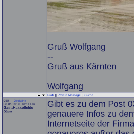
Gruß Wolfgang
--
Gruß aus Kärnten
Wolfgang
Profil
||
Private Message
||
Suche
055 —
Direktlink
Gibt es zu dem Post 0
08.05.2010, 18:11 Uhr
Gast:Hasselfelde
genauere Infos zu dem
Gäste
Internetseite der Firm
genaueres außer das d