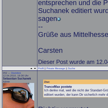
entsprechen und die P
Suchanek editiert wurd
sagen
--
Grüße aus Mittelhess
Carsten
Dieser Post wurde am 12.0
Profil
||
Private Message
||
Suche
052 —
Direktlink
12.04.2010, 19:36 Uhr
Sebastian Suchanek
Admin
Zitat:
TranceMax postete
Ich denke mal, weil die nicht der Standart-
editiert wurden, der kann Dir sicherlich mehr