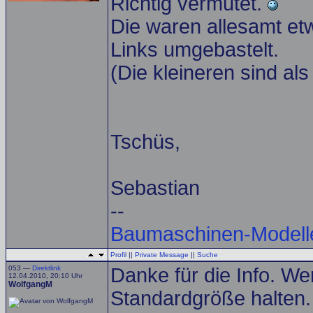
Richtig vermutet.
Die waren allesamt et
Links umgebastelt.
(Die kleineren sind als
Tschüs,
Sebastian
--
Baumaschinen-Modell
Profil
||
Private Message
||
Suche
053 —
Direktlink
Danke für die Info. We
12.04.2010, 20:10 Uhr
WolfgangM
Standardgröße halten.