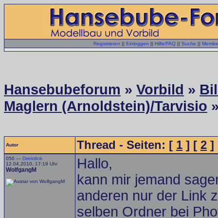
Registrieren
||
Einloggen
||
Hilfe/FAQ
||
Suche
||
Member
Hansebubeforum
»
Vorbild
»
Bi
Maglern (Arnoldstein)/Tarvisio
»
Thread - Seiten: [
1
] [
2
] 
Autor
050 —
Direktlink
Hallo,
12.04.2010, 17:19 Uhr
WolfgangM
kann mir jemand sagen
anderen nur der Link zu
selben Ordner bei Pho