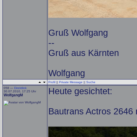
Gruß Wolfgang
--
Gruß aus Kärnten
Wolfgang
Profil
||
Private Message
||
Suche
058 —
Direktlink
Heute gesichtet:
30.07.2010, 17:25 Uhr
WolfgangM
Bautrans Actros 2646 