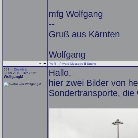
mfg Wolfgang
--
Gruß aus Kärnten
Wolfgang
Profil
||
Private Message
||
Suche
054 —
Direktlink
Hallo,
08.05.2010, 16:57 Uhr
WolfgangM
hier zwei Bilder von h
Sondertransporte, di