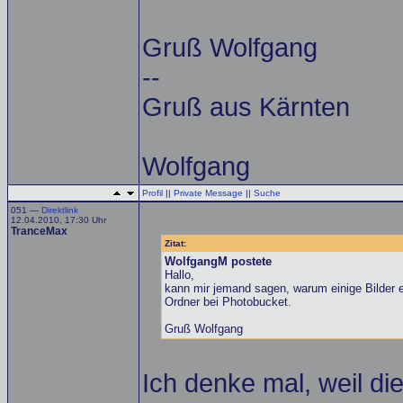
Gruß Wolfgang
--
Gruß aus Kärnten
Wolfgang
Profil
||
Private Message
||
Suche
051 —
Direktlink
12.04.2010, 17:30 Uhr
TranceMax
Zitat:
WolfgangM postete
Hallo,
kann mir jemand sagen, warum einige Bilder er
Ordner bei Photobucket.
Gruß Wolfgang
Ich denke mal, weil di