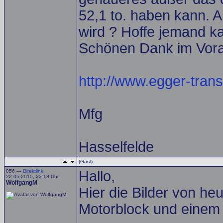
52,1 to. haben kann. 
wird ? Hoffe jemand ka
Schönen Dank im Vor
http://www.egger-trans
Mfg
Hasselfelde
(Gast)
056 —
Direktlink
Hallo,
22.05.2010, 22:18 Uhr
WolfgangM
Hier die Bilder von he
Motorblock und einem 7