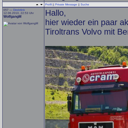
Profil
||
Private Message
||
Suche
057 —
Direktlink
Hallo,
12.06.2010, 22:53 Uhr
WolfgangM
hier wieder ein paar 
Tiroltrans Volvo mit B