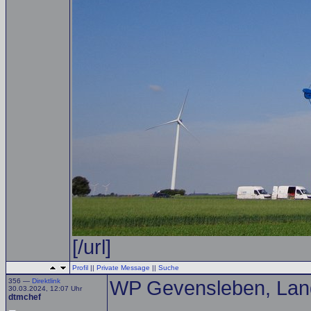
[/url]
Profil
||
Private Message
||
Suche
356 —
Direktlink
WP Gevensleben, Lan
30.03.2024, 12:07 Uhr
dtmchef