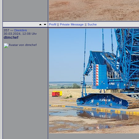
Profil
||
Private Message
||
Suche
357 —
Direktlink
30.03.2024, 12:08 Uhr
dtmchef