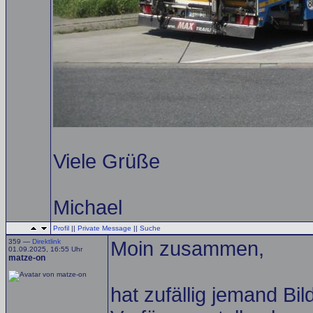
Viele Grüße
Michael
Profil
||
Private Message
||
Suche
359 —
Direktlink
Moin zusammen,
01.09.2025, 16:55 Uhr
matze-on
hat zufällig jemand B