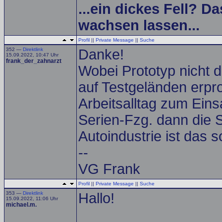
...ein dickes Fell? Da
wachsen lassen...
Profil
||
Private Message
||
Suche
352 —
Direktlink
Danke!
15.09.2022, 10:47 Uhr
frank_der_zahnarzt
Wobei Prototyp nicht d
auf Testgeländen erpr
Arbeitsalltag zum Ein
Serien-Fzg. dann die S
Autoindustrie ist das s
--
VG Frank
Profil
||
Private Message
||
Suche
353 —
Direktlink
Hallo!
15.09.2022, 11:06 Uhr
michael.m.