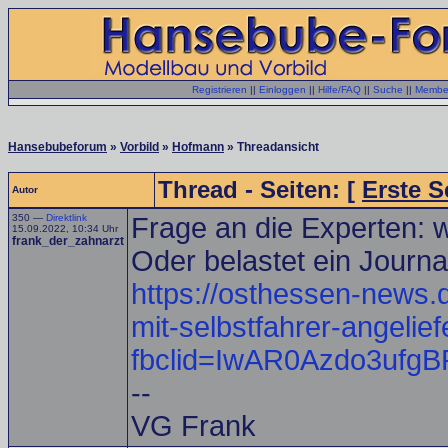
Registrieren
||
Einloggen
||
Hilfe/FAQ
||
Suche
||
Member
Hansebubeforum
»
Vorbild
»
Hofmann
» Threadansicht
Thread - Seiten: [
Erste S
Autor
350 —
Direktlink
Frage an die Experten: w
15.09.2022, 10:34 Uhr
frank_der_zahnarzt
Oder belastet ein Journa
https://osthessen-news.
mit-selbstfahrer-angelief
fbclid=IwAR0Azdo3u
--
VG Frank