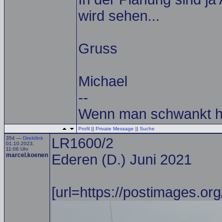
wird sehen...
Gruss
Michael
--
Wenn man schwankt h
Profil
||
Private Message
||
Suche
354 —
Direktlink
LR1600/2
01.10.2023,
11:06 Uhr
marcel.koenen
Ederen (D.) Juni 2021
[url=https://postimages.org