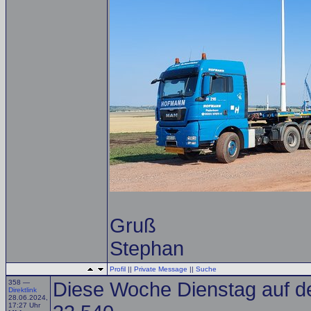
Gruß
Stephan
Profil
||
Private Message
||
Suche
358 —
Diese Woche Dienstag auf d
Direktlink
28.06.2024,
17:27 Uhr