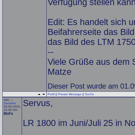
Verfügung stellen kan
Edit: Es handelt sich 
Beifahrerseite das Bil
das Bild des LTM 1750
--
Viele Grüße aus dem
Matze
Dieser Post wurde am 01.09
Profil
||
Private Message
||
Suche
360 —
Servus,
Direktlink
28.09.2025,
15:49 Uhr
MoFa
LR 1800 im Juni/Juli 25 in N