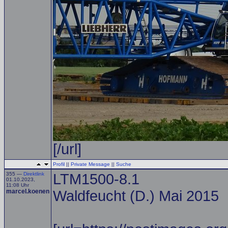
[/url]
Profil
||
Private Message
||
Suche
355 —
Direktlink
LTM1500-8.1
01.10.2023,
11:08 Uhr
marcel.koenen
Waldfeucht (D.) Mai 2015