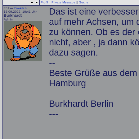
Profil
||
Private Message
||
Suche
351 —
Direktlink
Das ist eine verbessert
15.09.2022, 10:41 Uhr
Burkhardt
auf mehr Achsen, um d
Admin
zu können. Ob es der e
nicht, aber , ja dann
dazu sagen.
--
Beste Grüße aus dem A
Hamburg
Burkhardt Berlin
---