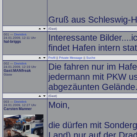
Gruß aus Schleswig-H
(Gast)
001 —
Direktlink
Interessante Bilder...
24.01.2009, 12:11 Uhr
hal-briggs
findet Hafen intern sta
Profil
||
Private Message
||
Suche
002 —
Direktlink
Die fahren nur im Hafe
24.01.2009, 12:19 Uhr
Gast:MANfreak
jedermann mit PKW usw.
Gäste
abgezäunten Gelände
(Gast)
003 —
Direktlink
Moin,
24.01.2009, 12:27 Uhr
Carsten Manner
die dürfen mit Sonder
Land) nur auf der Drad