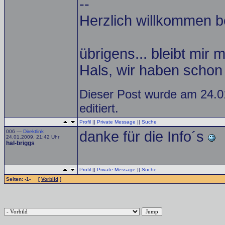
--
Herzlich willkommen b
übrigens... bleibt mi
Hals, wir haben schon
Dieser Post wurde am 24.0
editiert.
Profil
||
Private Message
||
Suche
006 —
Direktlink
danke für die Info´s
24.01.2009, 21:42 Uhr
hal-briggs
Profil
||
Private Message
||
Suche
Seiten: -1- [
Vorbild
]