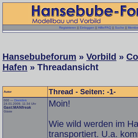
Registrieren
||
Einloggen
||
Hilfe/FAQ
||
Suche
||
Member
Hansebubeforum
»
Vorbild
»
Co
Hafen
» Threadansicht
Thread - Seiten: -1-
Autor
000 —
Direktlink
Moin!
24.01.2009, 11:34 Uhr
Gast:MANfreak
Gäste
Wie wild werden im Ha
transportiert. U.a. ko