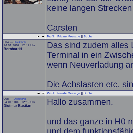
keine langen Strecken
Carsten
Profil
||
Private Message
||
Suche
004 —
Direktlink
Das sind zudem alles 
24.01.2009, 12:42 Uhr
BernhardH
Terminal in ein Zwisc
wenn Neuverladung an
Die Achslasten etc. si
Profil
||
Private Message
||
Suche
005 —
Direktlink
Hallo zusammen,
24.01.2009, 12:52 Uhr
Dietmar Bastian
und das ganze in H0 
und dem funktionsfähi