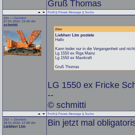
Gruß Thomas
Profil
||
Private Message
||
Suche
201 —
Direktlink
27.01.2024, 23:39 Uhr
schmitti
Zitat:
Liebherr Ltm postete
Hallo
Kann leider nur in die Vergangenheit und nicht
Lg 1550 ex Riga Mainz
Lg 1550 ex Maxikraft
Gruß Thomas
LG 1550 ex Fricke Sc
--
© schmitti
Profil
||
Private Message
||
Suche
202 —
Direktlink
Bin jetzt mal obligato
28.01.2024, 17:08 Uhr
Liebherr Ltm