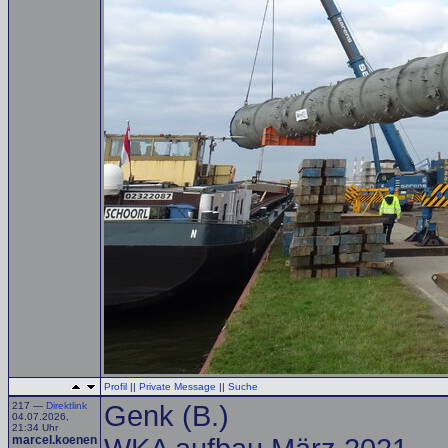
Profil
||
Private Message
||
Suche
217 —
Direktlink
Genk (B.)
04.07.2026,
21:34 Uhr
marcel.koenen