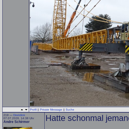
Profil
||
Private Message
||
Suche
219 —
Direktlink
Hatte schonmal jeman
07.07.2026, 14:38 Uhr
Andre Schirmer