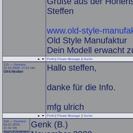
Grüße aus der Hohens
Steffen
www.old-style-manufak
Old Style Manufaktur
Dein Modell erwacht z
Profil
||
Private Message
||
Suche
215 —
Direktlink
Hallo steffen,
22.02.2026, 17:21 Uhr
Ulrichkober
danke für die Info.
mfg ulrich
Profil
||
Private Message
||
Suche
216 —
Direktlink
Genk (B.)
04.07.2026,
21:32 Uhr
marcel.koenen