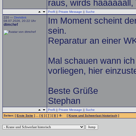
raus, wirds hääääääll
Profil
||
Private Message
||
Suche
220 —
Direktlink
Im Moment scheint de
08.07.2026, 20:22 Uhr
dtmchef
sein.
Reparatur an einer WK
Mal schauen wann ich Z
vorliegen, hier einzuste
Beste Grüße
Stephan
Profil
||
Private Message
||
Suche
Seiten: [
Erste Seite
] ... [
6
] [
7
] [
8
] -9- [
Krane und Schwerlast historisch
]