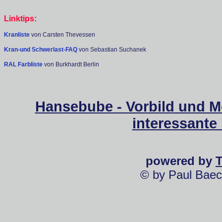
Linktips:
Kranliste
von Carsten Thevessen
Kran-und Schwerlast-FAQ
von Sebastian Suchanek
RAL Farbliste
von Burkhardt Berlin
Hansebube - Vorbild und M
interessante
powered by
© by Paul Baec