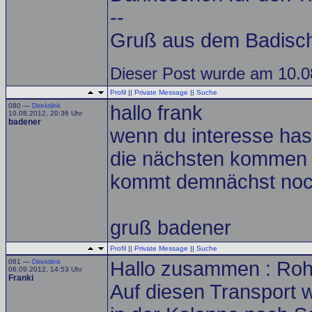
--
Gruß aus dem Badisch
Dieser Post wurde am 10.08
Profil
||
Private Message
||
Suche
080 —
Direktlink
hallo frank
10.08.2012, 20:36 Uhr
badener
wenn du interesse has
die nächsten kommen 
kommt demnächst noch
gruß badener
Profil
||
Private Message
||
Suche
081 —
Direktlink
Hallo zusammen : Rohb
06.09.2012, 14:53 Uhr
Franki
Auf diesen Transport 