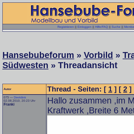
Registrieren
||
Einloggen
||
Hilfe/FAQ
||
Suche
||
Member
Hansebubeforum
»
Vorbild
»
Tr
Südwesten
» Threadansicht
Thread - Seiten: [
1
] [
2
]
Autor
075 —
Direktlink
Hallo zusammen ,im M
02.08.2010, 20:23 Uhr
Franki
Kraftwerk ,Breite 6 Me