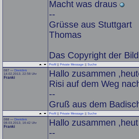
Macht was draus
--
Grüsse aus Stuttgart
Thomas
Das Copyright der Bilde
Profil
||
Private Message
||
Suche
087 —
Direktlink
Hallo zusammen ,heute
14.02.2013, 22:58 Uhr
Franki
Risi auf dem Weg nac
--
Gruß aus dem Badisch
Profil
||
Private Message
||
Suche
088 —
Direktlink
Hallo zusammen ,heut 
08.03.2013, 16:42 Uhr
Franki
--