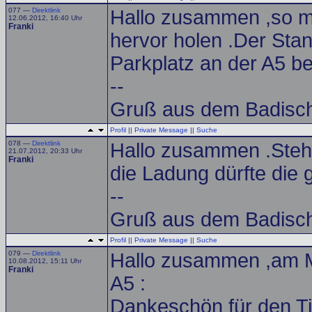
077 —
Direktlink
Hallo zusammen ,so m
12.06.2012, 16:40 Uhr
Franki
hervor holen .Der St
Parkplatz an der A5 be
--
Gruß aus dem Badisch
Profil
||
Private Message
||
Suche
078 —
Direktlink
Hallo zusammen .Steht
21.07.2012, 20:33 Uhr
Franki
die Ladung dürfte die g
--
Gruß aus dem Badisch
Profil
||
Private Message
||
Suche
079 —
Direktlink
Hallo zusammen ,am M
10.08.2012, 15:11 Uhr
Franki
A5 :
Dankeschön für den Tip