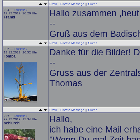
Profil
||
Private Message
||
Suche
084 —
Direktlink
Hallo zusammen ,heut M
19.12.2012, 20:20 Uhr
Franki
--
Gruß aus dem Badisch
Profil
||
Private Message
||
Suche
085 —
Direktlink
Danke für die Bilder! 
19.12.2012, 20:52 Uhr
Tomba
--
Gruss aus der Zentral
Thomas
Profil
||
Private Message
||
Suche
086 —
Direktlink
Hallo,
22.12.2012, 13:34 Uhr
schlurchi
ich habe eine Mail erha
"Wenn Du mal Zeit has