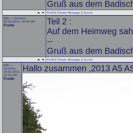
Gruß aus dem Badisch
Profil
||
Private Message
||
Suche
089 —
Direktlink
Teil 2 :
08.03.2013, 16:49 Uhr
Franki
Auf dem Heimweg sah i
--
Gruß aus dem Badisch
Profil
||
Private Message
||
Suche
090 —
Hallo zusammen ,2013 A5 AS
Direktlink
19.03.2021,
10:41 Uhr
Franki