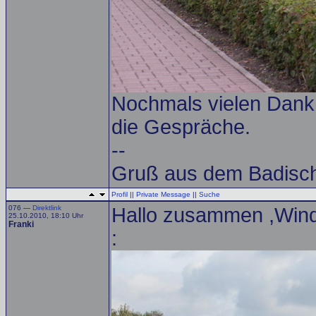
Nochmals vielen Dank a
die Gespräche.
--
Gruß aus dem Badisch
Profil
||
Private Message
||
Suche
076 —
Direktlink
Hallo zusammen ,Wind
25.10.2010, 18:10 Uhr
Franki
: