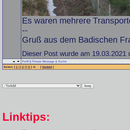
Es waren mehrere Transport
--
Gruß aus dem Badischen Fr
Dieser Post wurde am 19.03.2021 u
Profil
||
Private Message
||
Suche
Seiten: [
1
] [
2
] [
3
] -4- [
Vorbild
]
Linktips: