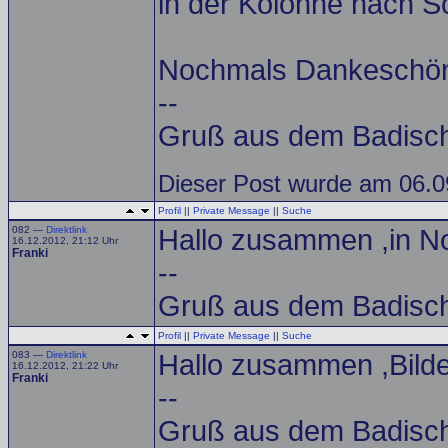
in der Kolonne nach 
Nochmals Dankeschön f
--
Gruß aus dem Badisch
Dieser Post wurde am 06.09
Profil
||
Private Message
||
Suche
082 —
Direktlink
Hallo zusammen ,in No
16.12.2012, 21:12 Uhr
Franki
--
Gruß aus dem Badisch
Profil
||
Private Message
||
Suche
083 —
Direktlink
Hallo zusammen ,Bilde
16.12.2012, 21:22 Uhr
Franki
--
Gruß aus dem Badisch