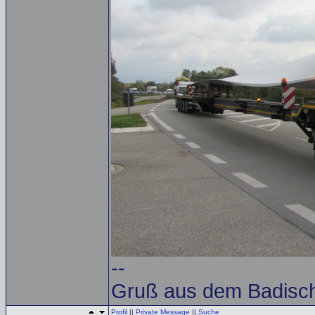
--
Gruß aus dem Badisch
Profil
||
Private Message
||
Suche