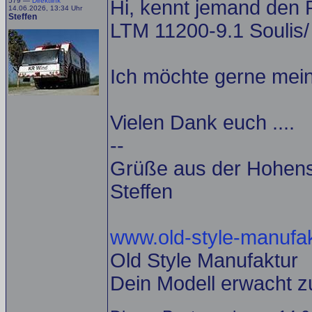
579 —
Direktlink
Hi, kennt jemand den
14.06.2026, 13:34 Uhr
Steffen
LTM 11200-9.1 Soulis/
Ich möchte gerne mein
Vielen Dank euch ....
--
Grüße aus der Hohens
Steffen
www.old-style-manufak
Old Style Manufaktur
Dein Modell erwacht z