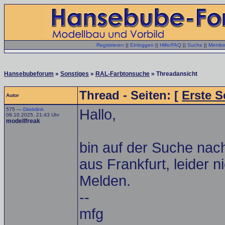
Registrieren
||
Einloggen
||
Hilfe/FAQ
||
Suche
||
Member
Hansebubeforum
»
Sonstiges
»
RAL-Farbtonsuche
» Threadansicht
Thread - Seiten: [
Erste S
Autor
575 —
Direktlink
Hallo,
08.10.2025, 21:43 Uhr
modellfreak
bin auf der Suche nac
aus Frankfurt, leider 
Melden.
--
mfg