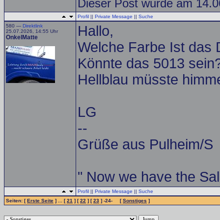
Dieser Post wurde am 14.06
Profil
||
Private Message
||
Suche
580 —
Direktlink
Hallo,
25.07.2026, 14:55 Uhr
OnkelMatte
Welche Farbe Ist das
Könnte das 5013 sein
Hellblau müsste himme
LG
--
Grüße aus Pulheim/S
" Now we have the Sal
Profil
||
Private Message
||
Suche
Seiten: [
Erste Seite
] ... [
21
] [
22
] [
23
] -24- [
Sonstiges
]