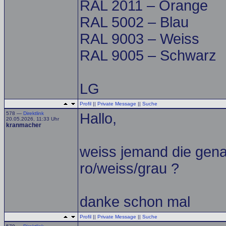
RAL 2011 – Orange
RAL 5002 – Blau
RAL 9003 – Weiss
RAL 9005 – Schwarz
LG
Profil
||
Private Message
||
Suche
578 —
Direktlink
Hallo,
20.05.2026, 11:33 Uhr
kranmacher
weiss jemand die gen
ro/weiss/grau ?
danke schon mal
Profil
||
Private Message
||
Suche