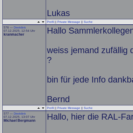
Lukas
Profil
||
Private Message
||
Suche
576 —
Direktlink
Hallo Sammlerkollegen
07.12.2025, 12:54 Uhr
kranmacher
weiss jemand zufälli
?
bin für jede Info dankb
Bernd
Profil
||
Private Message
||
Suche
577 —
Direktlink
Hallo, hier die RAL-Fa
07.12.2025, 13:07 Uhr
Michael Bergmann