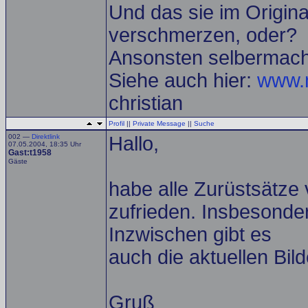
Und das sie im Origina
verschmerzen, oder?
Ansonsten selbermac
Siehe auch hier:
www.m
christian
Profil
||
Private Message
||
Suche
002 —
Direktlink
Hallo,
07.05.2004, 18:35 Uhr
Gast:t1958
Gäste
habe alle Zurüstsätze
zufrieden. Insbesonder
Inzwischen gibt es
auch die aktuellen Bi
Gruß