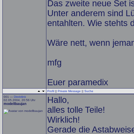
Das zweite neue Set is
Unter anderem sind L
entahlten. Wie stehts 
Wäre nett, wenn jeman
mfg
Euer paramedix
Profil
||
Private Message
||
Suche
001 —
Direktlink
Hallo,
02.05.2004, 20:56 Uhr
modellbaujan
alles tolle Teile!
Wirklich!
Gerade die Astabweiser