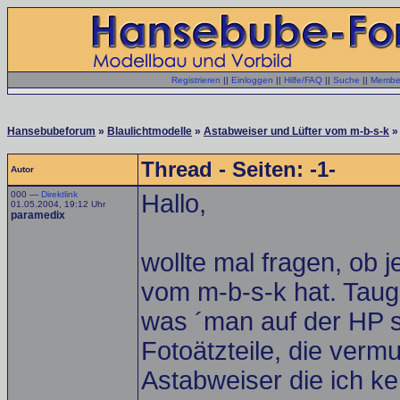
Registrieren
||
Einloggen
||
Hilfe/FAQ
||
Suche
||
Member
Hansebubeforum
»
Blaulichtmodelle
»
Astabweiser und Lüfter vom m-b-s-k
»
Thread - Seiten: -1-
Autor
000 —
Direktlink
Hallo,
01.05.2004, 19:12 Uhr
paramedix
wollte mal fragen, ob
vom m-b-s-k hat. Tau
was ´man auf der HP 
Fotoätzteile, die vermu
Astabweiser die ich k