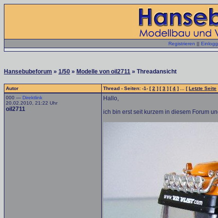
Registrieren
||
Einlog
Hansebubeforum
»
1/50
»
Modelle von oil2711
» Threadansicht
Autor
Thread - Seiten: -1- [
2
] [
3
] [
4
] ... [
Letzte Seite
000 —
Direktlink
Hallo,
20.02.2010, 21:22 Uhr
oil2711
ich bin erst seit kurzem in diesem Forum u