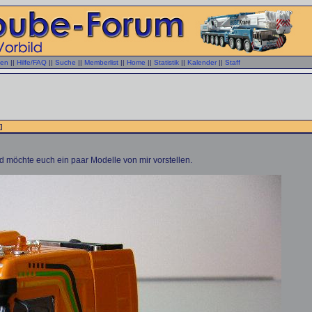
gen
||
Hilfe/FAQ
||
Suche
||
Memberlist
||
Home
||
Statistik
||
Kalender
||
Staff
]
nd möchte euch ein paar Modelle von mir vorstellen.