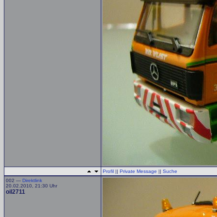
Profil
||
Private Message
||
Suche
002 —
Direktlink
20.02.2010, 21:30 Uhr
oil2711