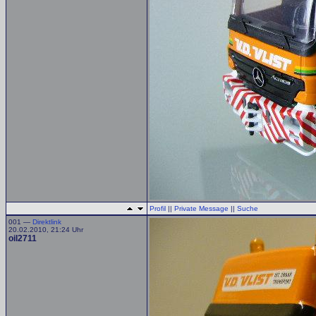
Profil
||
Private Message
||
Suche
001 —
Direktlink
20.02.2010, 21:24 Uhr
oil2711