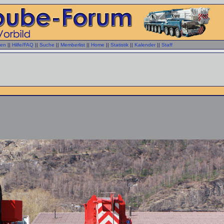
gen
||
Hilfe/FAQ
||
Suche
||
Memberlist
||
Home
||
Statistik
||
Kalender
||
Staff