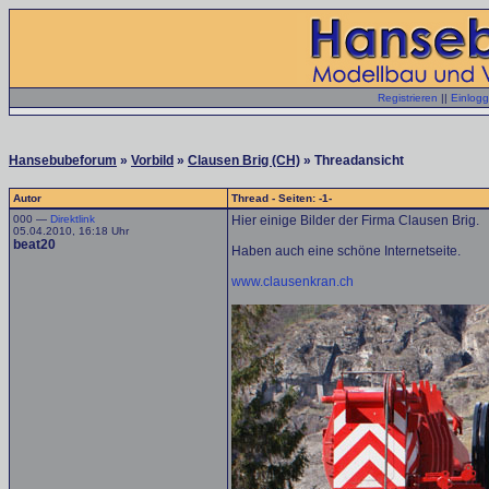
Registrieren
||
Einlog
Hansebubeforum
»
Vorbild
»
Clausen Brig (CH)
» Threadansicht
Autor
Thread - Seiten: -1-
000 —
Direktlink
Hier einige Bilder der Firma Clausen Brig.
05.04.2010, 16:18 Uhr
beat20
Haben auch eine schöne Internetseite.
www.clausenkran.ch