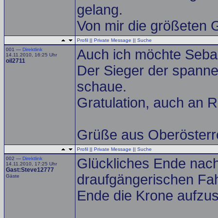
gelang.
Von mir die größeten
Profil
||
Private Message
||
Suche
001 —
Direktlink
Auch ich möchte Sebast
14.11.2010, 16:25 Uhr
oil2711
Der Sieger der spanne
schaue.
Gratulation, auch an R
Grüße aus Oberösterre
Profil
||
Private Message
||
Suche
002 —
Direktlink
Glückliches Ende nach
14.11.2010, 17:25 Uhr
Gast:Steve12777
draufgängerischen Fah
Gäste
Ende die Krone aufzus