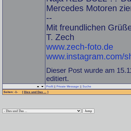
Mercedes Motoren zie
--
Mit freundlichen Grüß
T. Zech
www.zech-foto.de
www.instagram.com/sh
Dieser Post wurde am 15.1
editiert.
Profil
||
Private Message
||
Suche
Seiten: -1- [
Dies und Das ...
]