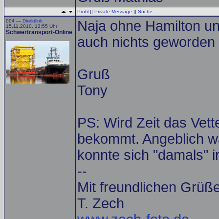
Profil
||
Private Message
||
Suche
004 —
Direktlink
Naja ohne Hamilton u
15.11.2010, 13:55 Uhr
Schwertransport-Online
auch nichts geworden
Gruß
Tony
PS: Wird Zeit das Vett
bekommt. Angeblich w
konnte sich "damals" ir
--
Mit freundlichen Grüß
T. Zech