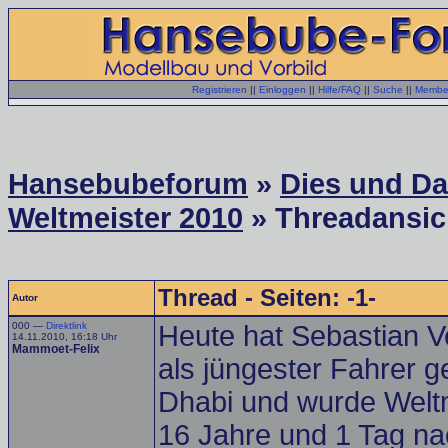
Registrieren
||
Einloggen
||
Hilfe/FAQ
||
Suche
||
Member
Hansebubeforum
»
Dies und Das
Weltmeister 2010
» Threadansic
Thread - Seiten: -1-
Autor
000 —
Direktlink
Heute hat Sebastian V
14.11.2010, 16:18 Uhr
Mammoet-Felix
als jüngester Fahrer 
Dhabi und wurde Welt
16 Jahre und 1 Tag n