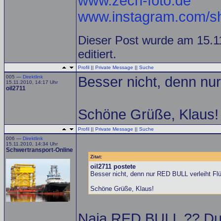
www.zech-foto.de
www.instagram.com/sh
Dieser Post wurde am 15.1
editiert.
Profil
||
Private Message
||
Suche
005 —
Direktlink
Besser nicht, denn nu
15.11.2010, 14:17 Uhr
oil2711
Schöne Grüße, Klaus!
Profil
||
Private Message
||
Suche
006 —
Direktlink
15.11.2010, 14:34 Uhr
Schwertransport-Online
Zitat:
oil2711 postete
Besser nicht, denn nur RED BULL verleiht Flü
Schöne Grüße, Klaus!
Naja RED BULL ?? Du 