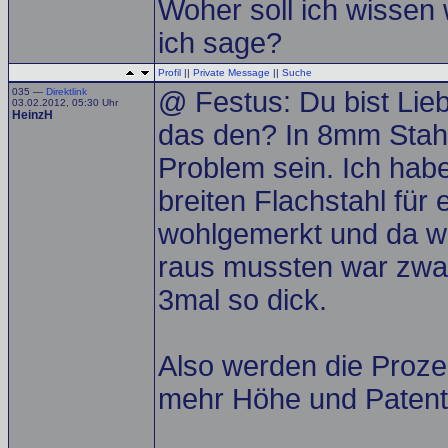
Woher soll ich wissen
ich sage?
Profil
||
Private Message
||
Suche
035 —
Direktlink
@ Festus: Du bist Lie
03.02.2012, 05:30 Uhr
HeinzH
das den? In 8mm Stahl
Problem sein. Ich ha
breiten Flachstahl für 
wohlgemerkt und da war
raus mussten war zwar
3mal so dick.
Also werden die Proze
mehr Höhe und Patent