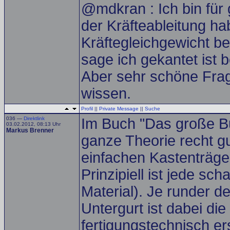
@mdkran : Ich bin für
der Kräfteableitung ha
Kräftegleichgewicht b
sage ich gekantet ist b
Aber sehr schöne Frag
wissen.
Profil
||
Private Message
||
Suche
036 —
Direktlink
Im Buch "Das große Bu
03.02.2012, 08:13 Uhr
Markus Brenner
ganze Theorie recht g
einfachen Kastenträge
Prinzipiell ist jede sc
Material). Je runder d
Untergurt ist dabei die
fertigungstechnisch ers