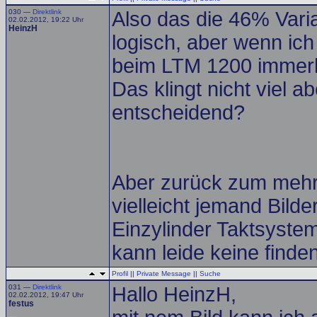
030 —
Direktlink
Also das die 46% Varia
02.02.2012, 19:22 Uhr
HeinzH
logisch, aber wenn ich
beim LTM 1200 immerh
Das klingt nicht viel a
entscheidend?
Aber zurück zum mehr
vielleicht jemand Bild
Einzylinder Taktsyst
kann leide keine finde
Profil
||
Private Message
||
Suche
031 —
Direktlink
Hallo HeinzH,
02.02.2012, 19:47 Uhr
festus