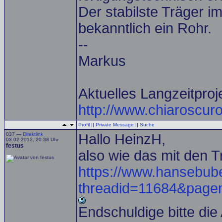
Der stabilste Träger i
bekanntlich ein Rohr.
--
Markus
Aktuelles Langzeitproj
http://www.chiaroscuro
Profil
||
Private Message
||
Suche
037 —
Direktlink
Hallo HeinzH,
03.02.2012, 20:38 Uhr
festus
also wie das mit den Tr
https://www.hansebub
threadid=11684&pag
Endschuldige bitte die