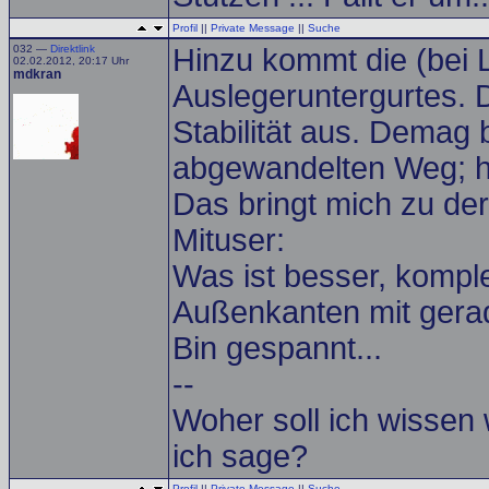
Profil
||
Private Message
||
Suche
032 —
Direktlink
Hinzu kommt die (bei 
02.02.2012, 20:17 Uhr
mdkran
Auslegeruntergurtes. 
Stabilität aus. Demag 
abgewandelten Weg; ha
Das bringt mich zu de
Mituser:
Was ist besser, komple
Außenkanten mit ger
Bin gespannt...
--
Woher soll ich wissen
ich sage?
Profil
||
Private Message
||
Suche