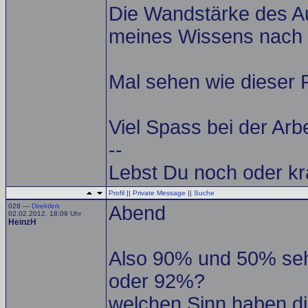
Die Wandstärke des Au
meines Wissens nach
Mal sehen wie dieser P
Viel Spass bei der Arb
--
Lebst Du noch oder kr
Profil
||
Private Message
||
Suche
028 —
Direktlink
Abend
02.02.2012, 18:09 Uhr
HeinzH
Also 90% und 50% seh
oder 92%?
welchen Sinn haben di