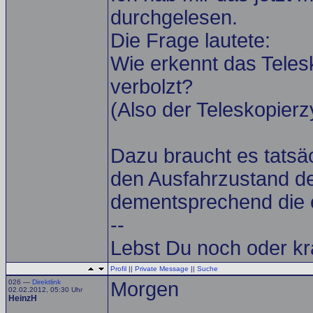
durchgelesen.
Die Frage lautete:
Wie erkennt das Teles
verbolzt?
(Also der Teleskopierz
Dazu braucht es tatsä
den Ausfahrzustand de
dementsprechend die e
--
Lebst Du noch oder kr
Profil
||
Private Message
||
Suche
026 —
Direktlink
Morgen
02.02.2012, 05:30 Uhr
HeinzH