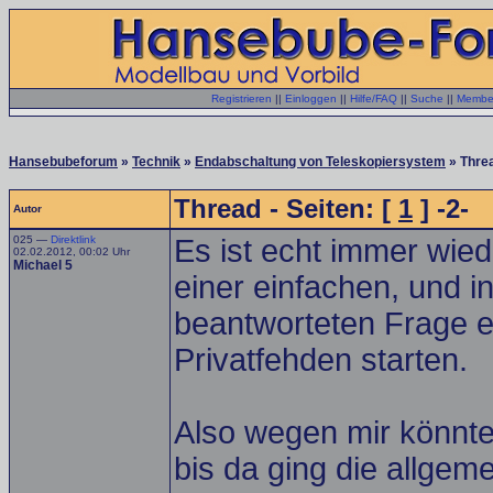
Registrieren
||
Einloggen
||
Hilfe/FAQ
||
Suche
||
Member
Hansebubeforum
»
Technik
»
Endabschaltung von Teleskopiersystem
» Thre
Thread - Seiten: [
1
] -2-
Autor
025 —
Direktlink
Es ist echt immer wi
02.02.2012, 00:02 Uhr
Michael 5
einer einfachen, und i
beantworteten Frage e
Privatfehden starten.
Also wegen mir könnte
bis da ging die allgem