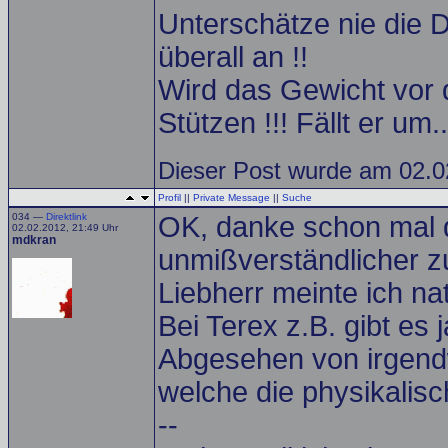
Unterschätze nie die D
überall an !!
Wird das Gewicht vor 
Stützen !!! Fällt er um
Dieser Post wurde am 02.02
Profil
||
Private Message
||
Suche
034 —
Direktlink
OK, danke schon mal 
02.02.2012, 21:49 Uhr
mdkran
unmißverständlicher z
Liebherr meinte ich na
Bei Terex z.B. gibt es
Abgesehen von irgendw
welche die physikalisch
--