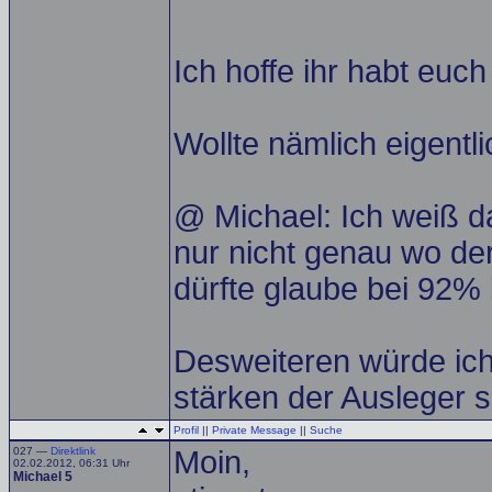
Ich hoffe ihr habt euch
Wollte nämlich eigentl
@ Michael: Ich weiß d
nur nicht genau wo der 
dürfte glaube bei 92% 
Desweiteren würde ich
stärken der Ausleger s
Profil
||
Private Message
||
Suche
027 —
Direktlink
Moin,
02.02.2012, 06:31 Uhr
Michael 5