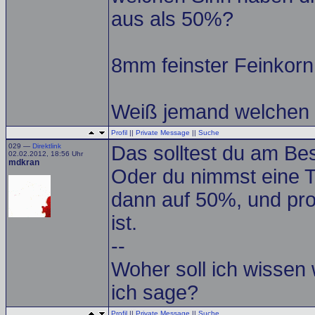
aus als 50%?
8mm feinster Feinkorn 
Weiß jemand welchen 
Profil
||
Private Message
||
Suche
029 —
Direktlink
Das solltest du am Bes
02.02.2012, 18:56 Uhr
mdkran
Oder du nimmst eine T
dann auf 50%, und prob
ist.
--
Woher soll ich wissen
ich sage?
Profil
||
Private Message
||
Suche