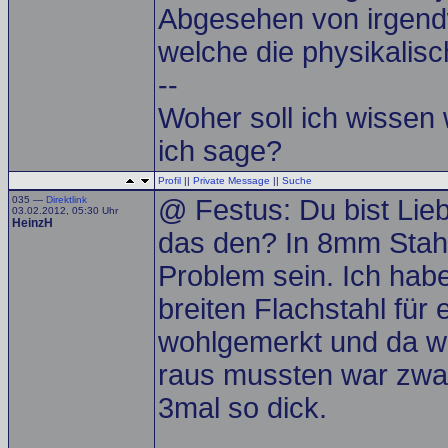
Abgesehen von irgendw
welche die physikalisch
--
Woher soll ich wissen
ich sage?
Profil
||
Private Message
||
Suche
035 —
Direktlink
@ Festus: Du bist Lie
03.02.2012, 05:30 Uhr
HeinzH
das den? In 8mm Stahl
Problem sein. Ich ha
breiten Flachstahl für 
wohlgemerkt und da war
raus mussten war zwar
3mal so dick.