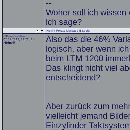
--
Woher soll ich wissen
ich sage?
Profil
||
Private Message
||
Suche
030 —
Direktlink
Also das die 46% Varia
02.02.2012, 19:22 Uhr
HeinzH
logisch, aber wenn ich
beim LTM 1200 immerh
Das klingt nicht viel a
entscheidend?
Aber zurück zum mehr
vielleicht jemand Bild
Einzylinder Taktsyst