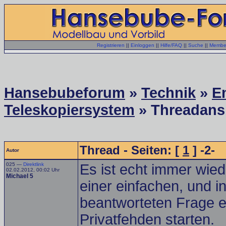
Registrieren
||
Einloggen
||
Hilfe/FAQ
||
Suche
||
Member
Hansebubeforum
»
Technik
»
E
Teleskopiersystem
» Threadans
Thread - Seiten: [
1
] -2-
Autor
025 —
Direktlink
Es ist echt immer wi
02.02.2012, 00:02 Uhr
Michael 5
einer einfachen, und i
beantworteten Frage e
Privatfehden starten.