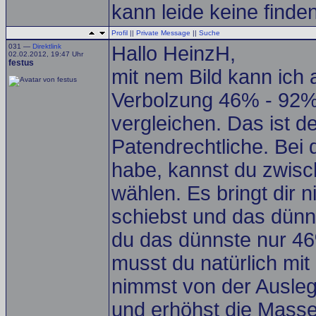
kann leide keine finde
Profil
||
Private Message
||
Suche
031 —
Direktlink
Hallo HeinzH,
02.02.2012, 19:47 Uhr
festus
mit nem Bild kann ich 
Verbolzung 46% - 92% 
vergleichen. Das ist 
Patendrechtliche. Bei 
habe, kannst du zwis
wählen. Es bringt dir
schiebst und das dünns
du das dünnste nur 46
musst du natürlich mi
nimmst von der Ausle
und erhöhst die Masse