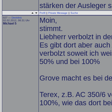
stärken der Ausleger s
Profil
||
Private Message
||
Suche
027 —
Direktlink
Moin,
02.02.2012, 06:31 Uhr
Michael 5
stimmt.
Liebherr verbolzt in 
Es gibt dort aber auc
verbolzt soweit ich wei
50% und bei 100%
Grove macht es bei de
Terex, z.B. AC 350/6 
100%, wie das dort bei