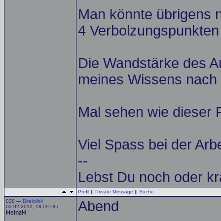
Man könnte übrigens n
4 Verbolzungspunkten 
Die Wandstärke des Au
meines Wissens nach
Mal sehen wie dieser P
Viel Spass bei der Arb
--
Lebst Du noch oder kr
Profil
||
Private Message
||
Suche
028 —
Direktlink
Abend
02.02.2012, 18:09 Uhr
HeinzH