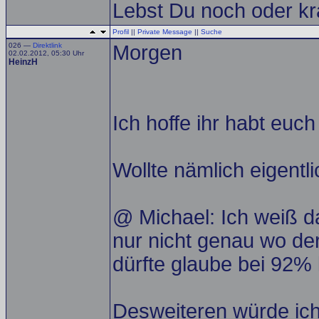
Lebst Du noch oder kr
Profil
||
Private Message
||
Suche
026 —
Direktlink
Morgen
02.02.2012, 05:30 Uhr
HeinzH
Ich hoffe ihr habt euch
Wollte nämlich eigentl
@ Michael: Ich weiß d
nur nicht genau wo der 
dürfte glaube bei 92% 
Desweiteren würde ich