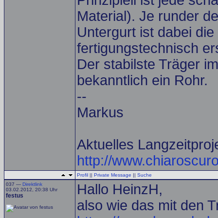
Prinzipiell ist jede sc
Material). Je runder d
Untergurt ist dabei die
fertigungstechnisch ers
Der stabilste Träger i
bekanntlich ein Rohr.
--
Markus
Aktuelles Langzeitproj
http://www.chiaroscuro
Profil
||
Private Message
||
Suche
037 —
Direktlink
Hallo HeinzH,
03.02.2012, 20:38 Uhr
festus
also wie das mit den Tr