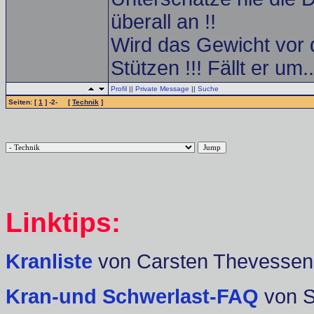
überall an !!
Wird das Gewicht vor 
Stützen !!! Fällt er um
Profil
||
Private Message
||
Suche
Seiten: [
1
] -2- [
Technik
]
Linktips:
Kranliste
von Carsten Thevessen
Kran-und Schwerlast-FAQ
von 