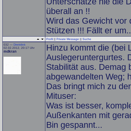
Unterschätze nie die D
überall an !!
Wird das Gewicht vor 
Stützen !!! Fällt er um
Profil
||
Private Message
||
Suche
032 —
Direktlink
Hinzu kommt die (bei 
02.02.2012, 20:17 Uhr
mdkran
Auslegeruntergurtes. 
Stabilität aus. Demag 
abgewandelten Weg; ha
Das bringt mich zu de
Mituser:
Was ist besser, komple
Außenkanten mit ger
Bin gespannt...