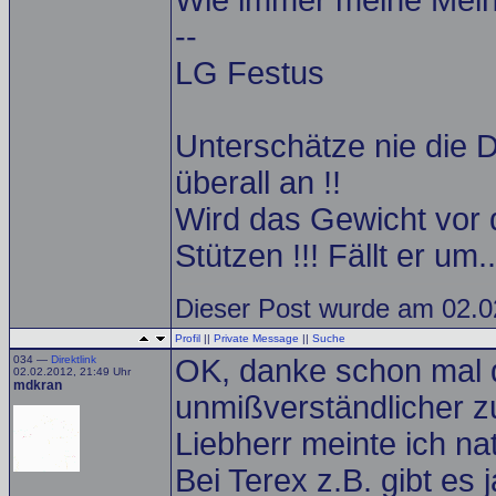
Wie immer meine Mei
--
LG Festus
Unterschätze nie die D
überall an !!
Wird das Gewicht vor 
Stützen !!! Fällt er um
Dieser Post wurde am 02.02
Profil
||
Private Message
||
Suche
034 —
Direktlink
OK, danke schon mal 
02.02.2012, 21:49 Uhr
mdkran
unmißverständlicher z
Liebherr meinte ich na
Bei Terex z.B. gibt es