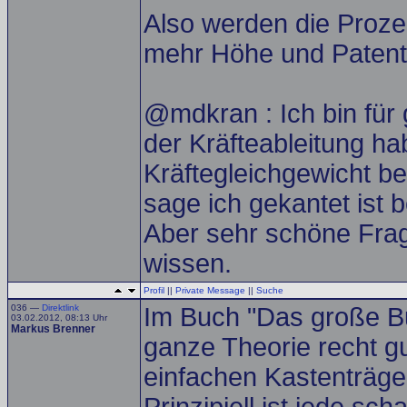
Also werden die Proze
mehr Höhe und Patent
@mdkran : Ich bin für
der Kräfteableitung ha
Kräftegleichgewicht b
sage ich gekantet ist b
Aber sehr schöne Frag
wissen.
Profil
||
Private Message
||
Suche
036 —
Direktlink
Im Buch "Das große Bu
03.02.2012, 08:13 Uhr
Markus Brenner
ganze Theorie recht g
einfachen Kastenträge