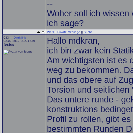
--
Woher soll ich wissen
ich sage?
Profil
||
Private Message
||
Suche
033 —
Direktlink
Hallo mdkran,
02.02.2012, 21:34 Uhr
festus
ich bin zwar kein Stat
Am wichtigsten ist es 
weg zu bekommen. Dan
und das obere auf Zu
Torsion und seitlichen
Das untere runde - gek
konstruktions bedinge
Profil zu rollen, gibt 
bestimmten Runden D