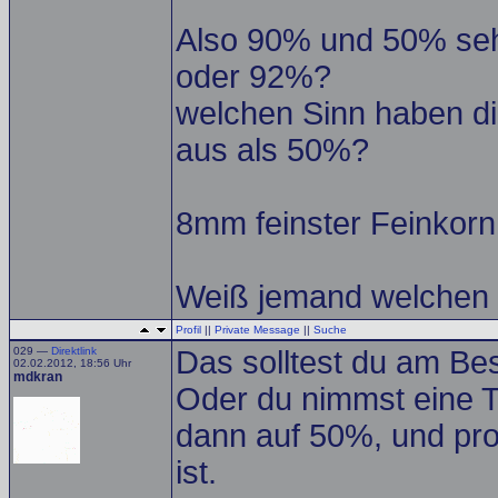
Also 90% und 50% seh
oder 92%?
welchen Sinn haben di
aus als 50%?
8mm feinster Feinkorn 
Weiß jemand welchen 
Profil
||
Private Message
||
Suche
029 —
Direktlink
Das solltest du am Bes
02.02.2012, 18:56 Uhr
mdkran
Oder du nimmst eine T
dann auf 50%, und prob
ist.