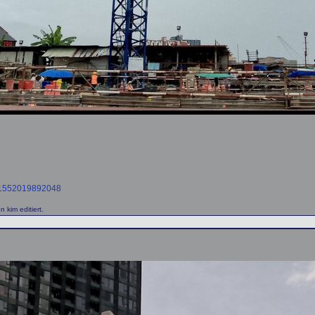
=61552019892048
kim editiert.