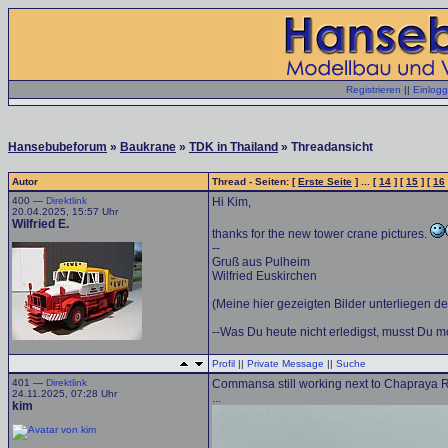
Registrieren
||
Einlog
Hansebubeforum
»
Baukrane
»
TDK in Thailand
» Threadansicht
Autor
Thread - Seiten: [
Erste Seite
] ... [
14
] [
15
] [
16
400 —
Direktlink
Hi Kim,
20.04.2025, 15:57 Uhr
Wilfried E.
thanks for the new tower crane pictures.
--
Gruß aus Pulheim
Wilfried Euskirchen
(Meine hier gezeigten Bilder unterliegen d
--Was Du heute nicht erledigst, musst Du mo
Profil
||
Private Message
||
Suche
401 —
Direktlink
Commansa still working next to Chapraya Ri
24.11.2025, 07:28 Uhr
...
kim