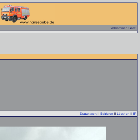
Willkommen Gast!
Zitatantwort
||
Editieren
||
Löschen
||
IP