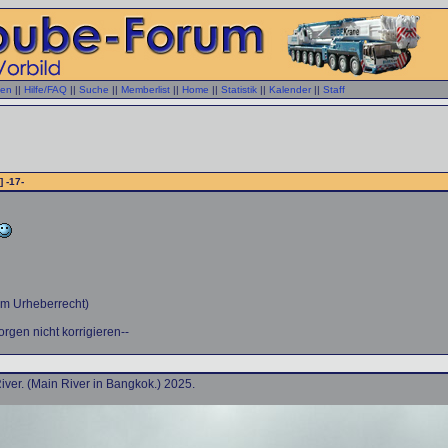
gen
||
Hilfe/FAQ
||
Suche
||
Memberlist
||
Home
||
Statistik
||
Kalender
||
Staff
] -17-
em Urheberrecht)
rgen nicht korrigieren--
ver. (Main River in Bangkok.) 2025.