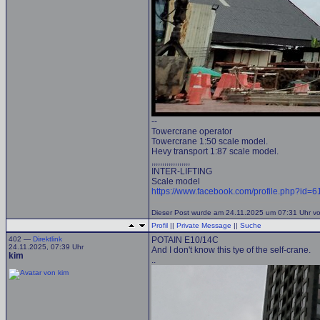
--
Towercrane operator
Towercrane 1:50 scale model.
Hevy transport 1:87 scale model.
,,,,,,,,,,,,,,,,,,
INTER-LIFTING
Scale model
https://www.facebook.com/profile.php?id
Dieser Post wurde am 24.11.2025 um 07:31 Uhr von 
Profil
||
Private Message
||
Suche
402 —
Direktlink
POTAIN E10/14C
24.11.2025, 07:39 Uhr
And I don't know this tye of the self-crane.
kim
..