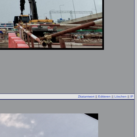
Zitatantwort
||
Editieren
||
Löschen
||
IP