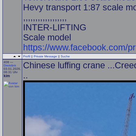
Hevy transport 1:87 scale mo
,,,,,,,,,,,,,,,,,,
INTER-LIFTING
Scale model
https://www.facebook.com/p
Profil
||
Private Message
||
Suche
408 —
Chinese luffing crane ...Cre
Direktlink
03.01.2026,
06:31 Uhr
..
kim