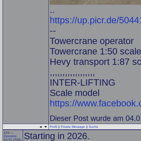
..
https://up.picr.de/504
--
Towercrane operator
Towercrane 1:50 scale
Hevy transport 1:87 s
,,,,,,,,,,,,,,,,,,
INTER-LIFTING
Scale model
https://www.facebook
Dieser Post wurde am 04.01
Profil
||
Private Message
||
Suche
410 —
Starting in 2026.
Direktlink
04.01.2026,