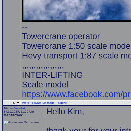
--
Towercrane operator
Towercrane 1:50 scale model
Hevy transport 1:87 scale mo
,,,,,,,,,,,,,,,,,,
INTER-LIFTING
Scale model
https://www.facebook.com/p
Profil
||
Private Message
||
Suche
404 —
Direktlink
Hello Kim,
24.11.2025, 11:29 Uhr
Menzitowoc
thank your for your in