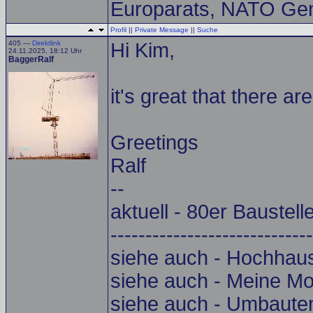
Europarats, NATO Gen
Profil
||
Private Message
||
Suche
405 —
Direktlink
Hi Kim,
24.11.2025, 18:12 Uhr
BaggerRalf
it's great that there ar
Greetings
Ralf
--
aktuell - 80er Baustell
-----------------------------
siehe auch - Hochhau
siehe auch - Meine Mo
siehe auch - Umbaute