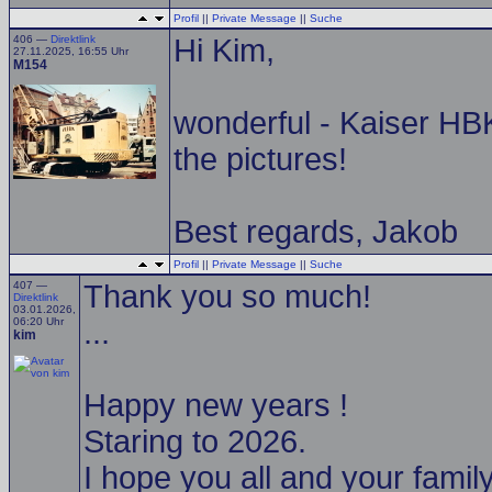
Profil
||
Private Message
||
Suche
406 —
Direktlink
Hi Kim,
27.11.2025, 16:55 Uhr
M154
wonderful - Kaiser HBK
the pictures!
Best regards, Jakob
Profil
||
Private Message
||
Suche
407 —
Thank you so much!
Direktlink
03.01.2026,
06:20 Uhr
...
kim
Happy new years !
Staring to 2026.
I hope you all and your family