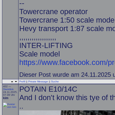
--
Towercrane operator
Towercrane 1:50 scale model
Hevy transport 1:87 scale mo
,,,,,,,,,,,,,,,,,,
INTER-LIFTING
Scale model
https://www.facebook.com/p
Dieser Post wurde am 24.11.2025 u
Profil
||
Private Message
||
Suche
402 —
POTAIN E10/14C
Direktlink
24.11.2025,
07:39 Uhr
And I don't know this tye of t
kim
..