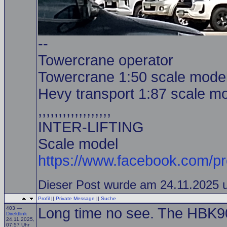
--
Towercrane operator
Towercrane 1:50 scale model
Hevy transport 1:87 scale mo
,,,,,,,,,,,,,,,,,,
INTER-LIFTING
Scale model
https://www.facebook.com/p
Dieser Post wurde am 24.11.2025 u
Profil
||
Private Message
||
Suche
403 —
Long time no see. The HBK90.
Direktlink
24.11.2025,
07:57 Uhr