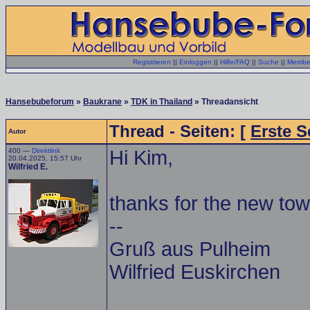
Registrieren
||
Einloggen
||
Hilfe/FAQ
||
Suche
||
Member
Hansebubeforum
»
Baukrane
»
TDK in Thailand
» Threadansicht
Thread - Seiten: [
Erste S
Autor
400 —
Direktlink
Hi Kim,
20.04.2025, 15:57 Uhr
Wilfried E.
thanks for the new tow
--
Gruß aus Pulheim
Wilfried Euskirchen