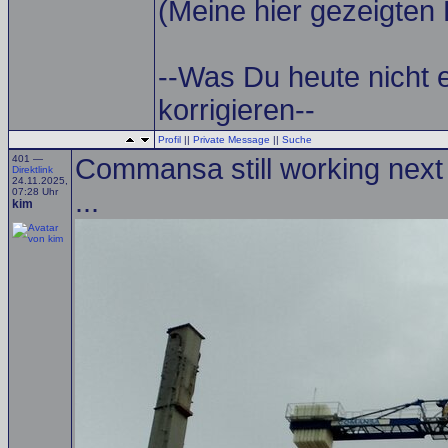
(Meine hier gezeigten 
--Was Du heute nicht 
korrigieren--
Profil
||
Private Message
||
Suche
401 —
Commansa still working next 
Direktlink
24.11.2025,
07:28 Uhr
...
kim