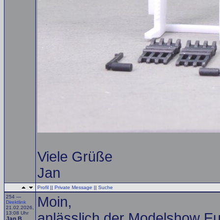
Viele Grüße
Jan
Profil
||
Private Message
||
Suche
254 —
Moin,
Direktlink
21.02.2026,
13:08 Uhr
anlässlich der Modelshow Eu
Jan B.