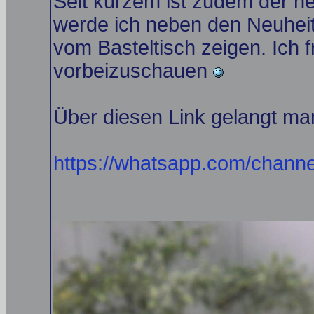
Seit kurzem ist zudem der n
werde ich neben den Neuheit
vom Basteltisch zeigen. Ich f
vorbeizuschauen
Über diesen Link gelangt man
https://whatsapp.com/cha