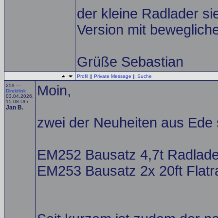
der kleine Radlader sie
Version mit beweglic
Grüße Sebastian
Profil
||
Private Message
||
Suche
259 —
Moin,
Direktlink
03.04.2026,
15:08 Uhr
Jan B.
zwei der Neuheiten aus Ede s
EM252 Bausatz 4,7t Radlade
EM253 Bausatz 2x 20ft Flatr